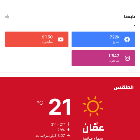
تابِعنا
9٬150
722k
متابع
متابعون
1٬842
متابعون
الطقس
21
℃
عمّان
31º - 21º
78%
3.07 كيلومتر/ساعة
سماء صافية