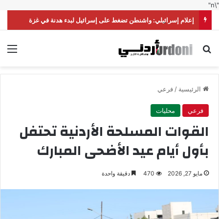
"\n"
إعلام إسرائيلي: واشنطن تضغط على إسرائيل لبدء هدنة في غزة
بحث عن
الق
الرئيسية
/
فرعي
فرعي
محليات
القوات المسلحة الأردنية تحتفل
بأول أيام عيد الأضحى المبارك
مايو 27, 2026
470
دقيقة واحدة