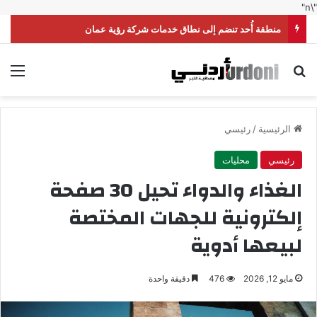
"\n"
منطقة أُحد تنضم إلى نطاق خدمات شركة رؤية عمان
بحث عن
الق
الرئيسية
/
رئيسي
رئيسي
محليات
الغذاء والدواء تحيل 30 صفحة
إلكترونية للجهات المختصة
لبيعها أدوية
مايو 12, 2026
476
دقيقة واحدة