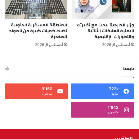
وزير الخارجية يبحث مع نظيرته
المنطقة العسكرية الجنوبية
اليمنية العلاقات الثنائية
تضبط كميات كبيرة من المواد
والتطورات الإقليمية
المخدرة
أغسطس 6, 2026
أغسطس 6, 2026
تابِعنا
9٬150
722k
متابع
متابعون
1٬842
متابعون
الطقس