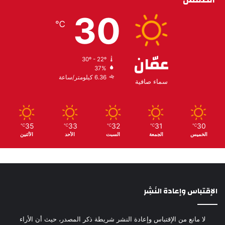
30
℃
عمّان
30º - 22º
37%
6.36 كيلومتر/ساعة
سماء صافية
35
33
32
31
30
℃
℃
℃
℃
℃
الخميس
الجمعة
السبت
الأحد
الأثنين
الإقتباس وإعادة النَشِر
لا مانع من الإقتباس وإعادة النشر شريطة ذكر المصدر، حيث أن الأراء