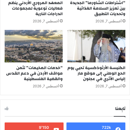
“اشتراطات الشاورما” الجديدة
المعهد المروري الأردني ينظم
بين تعزيز السلامة الغذائية
فعاليات توعوية لمجموعات
وتحديات التطبيق
الدراجات النارية
أغسطس 7, 2026
أغسطس 7, 2026
الكنيسة الأرثوذكسية تحيي يوم
“خدمات المخيمات” تثمن
الحج الوطني إلى موقع مار
مواقف الأردن في دعم القدس
إلياس الأثري في عجلون
والقضية الفلسطينية
أغسطس 7, 2026
أغسطس 7, 2026
تابِعنا
9٬150
722k