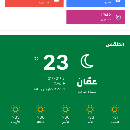
متابع
متابعون
1٬842
متابعون
الطقس
23
℃
عمّان
31º - 21º
72%
3.27 كيلومتر/ساعة
سماء صافية
35
36
36
33
31
℃
℃
℃
℃
℃
السبت
الأحد
الأثنين
الثلاثاء
الأربعاء