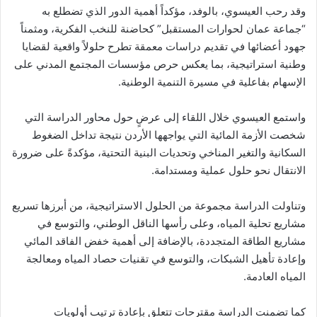
وقد رحب العيسوي، بالوفد، مؤكداً أهمية الدور الذي تضطلع به
“جماعة عمان لحوارات المستقبل” كحاضنة للنخب الفكرية، ومثمناً
جهود أعضائها في تقديم دراسات معمقة تطرح حلولاً واقعية لقضايا
وطنية استراتيجية، بما يعكس حرص مؤسسات المجتمع المدني على
الإسهام بفاعلية في مسيرة التنمية الوطنية.
واستمع العيسوي خلال اللقاء إلى عرضٍ حول محاور الدراسة التي
شخصت الأزمة المائية التي يواجهها الأردن نتيجة تداخل الضغوط
السكانية والتغير المناخي وتحديات البنية التحتية، مؤكدةً على ضرورة
الانتقال نحو حلول عملية ومستدامة.
وتناولت الدراسة مجموعة من الحلول الاستراتيجية، من أبرزها تسريع
مشاريع تحلية المياه، وعلى رأسها الناقل الوطني، والتوسع في
مشاريع الطاقة المتجددة، بالإضافة إلى أهمية خفض الفاقد المائي
وإعادة تأهيل الشبكات، والتوسع في تقنيات حصاد المياه ومعالجة
المياه العادمة.
كما تضمنت الدراسة مقترحات تتعلق بإعادة ترتيب أولويات