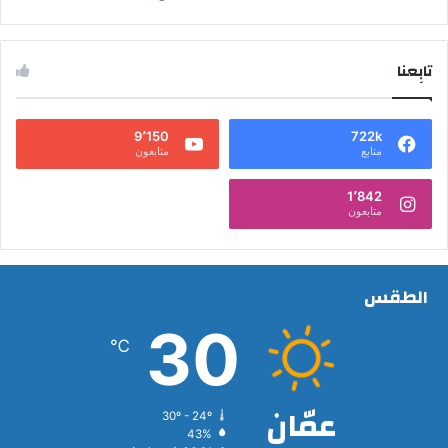
تابِعنا
9٬150
722k
متابع
متابعون
1٬842
متابعون
الطقس
30
℃
عمّان
30º - 24º
43%