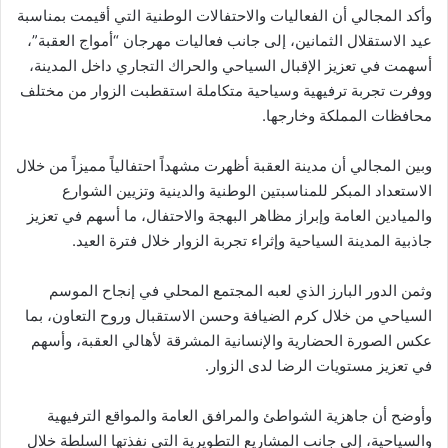
وأكد المجالي أن الفعاليات والاحتفالات الوطنية التي أقيمت بمناسبة
عيد الاستقلال الثمانين، إلى جانب فعاليات مهرجان “أمواج العقبة”،
أسهمت في تعزيز الإقبال السياحي والحراك التجاري داخل المدينة،
ووفرت تجربة ترفيهية وسياحية متكاملة استقطبت الزوار من مختلف
محافظات المملكة وخارجها.
وبين المجالي أن مدينة العقبة أظهرت مشهداً احتفالياً مميزاً من خلال
الاستعداد المبكر للمناسبتين الوطنية والدينية وتزيين الشوارع
والميادين العامة وإبراز مظاهر البهجة والاحتفال، ما أسهم في تعزيز
جاذبية المدينة السياحية وإثراء تجربة الزوار خلال فترة العيد.
وثمن الدور البارز الذي لعبه المجتمع المحلي في إنجاح الموسم
السياحي من خلال كرم الضيافة وحسن الاستقبال وروح التعاون، بما
عكس الصورة الحضارية والإنسانية المشرقة لأهالي العقبة، وأسهم
في تعزيز مستويات الرضا لدى الزوار.
وأوضح أن جاهزية الشواطئ والمرافق العامة والمواقع الترفيهية
والسياحية، إلى جانب المشاريع التطويرية التي نفذتها السلطة خلال