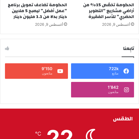
الحكومة تخصّص 15% من
الحكومة تضاعف تمويل برنامج
أراضي مشاريع “التطوير
“عمل أفضل” ليصبح 5 ملايين
الحضري” للأسر الفقيرة
دينار بدلا من 1.1 مليون دينار
أغسطس 9, 2026
أغسطس 9, 2026
تابِعنا
9٬150
722k
متابع
متابعون
1٬842
متابعون
الطقس
22
℃