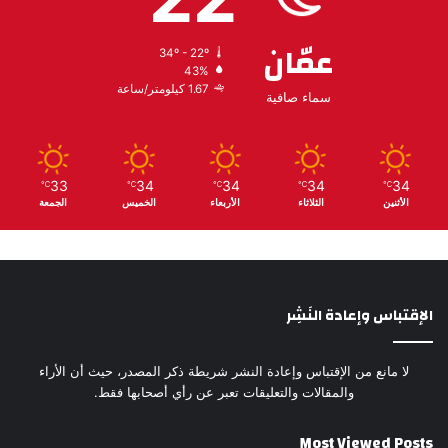
عمّان
34º - 22º
43%
1.67 كيلومتر/ساعة
سماء صافية
33
34
34
34
34
℃
℃
℃
℃
℃
الأثنين
الثلاثاء
الأربعاء
الخميس
الجمعة
الإقتباس وإعادة النَشِر
لا مانع من الإقتباس وإعادة النشر شريطة ذكر المصدر، حيث أن الأراء
والمقالات والتعليقات تعبر عن رأي أصحابها فقط.
Most Viewed Posts