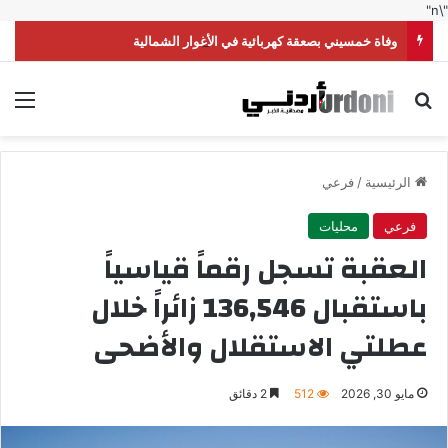
"\n"
وفاة خمسيني بصعقة كهربائية في الأغوار الشمالية
بحث عن
الق
الرئيسية
/
فرعي
فرعي
محليات
العقبة تسجل رقماً قياسياً
باستقبال 136,546 زائراً خلال
عطلتي الاستقلال والأضحى
مايو 30, 2026
512
2 دقائق