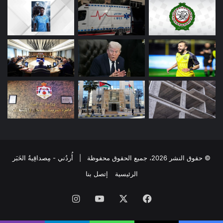
© حقوق النشر 2026، جميع الحقوق محفوظة | أُردُني - مِصداقِيةُ الخَبَر
الرئيسية
إتصل بنا
فيسبوك
‫X
‫YouTube
انستقرام