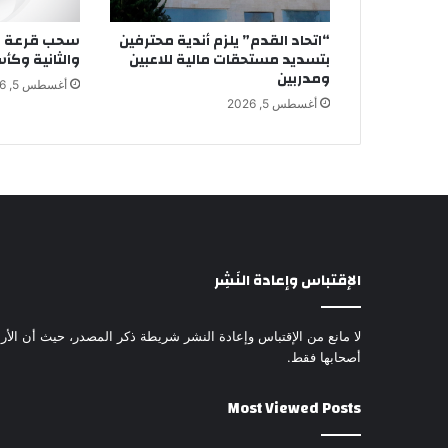
“اتحاد القدم” يلزم أندية محترفين
سحب قرعة دو
بتسديد مستحقات مالية للاعبين
والثانية وكأ
ومدربين
أغسطس 5, 2026
أغسطس 5, 2026
الإقتباس وإعادة النَشِر
لا مانع من الإقتباس وإعادة النشر شريطة ذكر المصدر، حيث أن الأرا
أصحابها فقط.
Most Viewed Posts