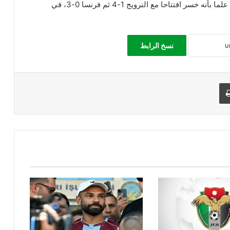
وهذه المشاركة الثانية في المونديال للعراق بعد 1986، علما بأنه خسر افتتاحا مع النرويج 1-4 ثم فرنسا 0-3، في
نسخ الرابط
طباعة