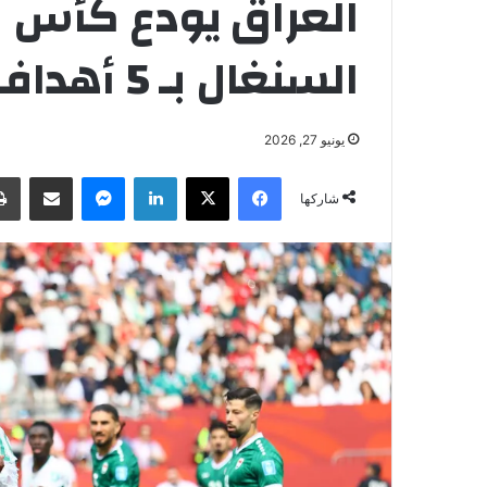
العراق يودع كأس ا
السنغال بـ 5 أهداف
يونيو 27, 2026
فيسبوك
‫X
لينكدإن
ماسنجر
مشاركة عبر البريد
شاركها