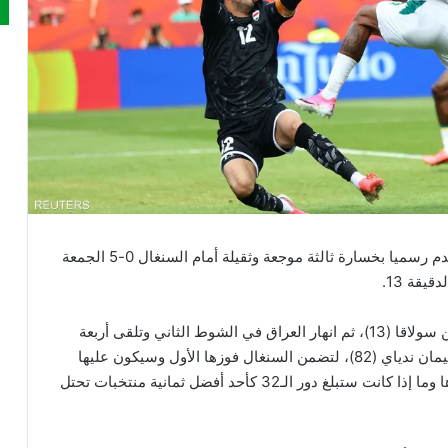
ودع منتخب العراق مونديال 2026 في كرة القدم رسميا بخسارة ثالثة موجعة وثقيلة أمام السنغال 0-5 الجمعة
يقة 13.
وبعد افتتاح حبيب ديارا التسجيل (4)، طُرد المدافع ريبين سولاقا (13)، ثم انهار العراق في الشوط الثاني وتلقى أربعة
أهداف عبر إسماعيلا سار (56) وباب غي (59، 71)، وإيليمان ندياي (82)، لتضمن السنغال فوزها الأول وسيكون عليها
انتظار نتائج باقي مباريات الجولة الثالثة لمعرفة مصيرها وما إذا كانت ستبلغ دور الـ32 كأحد أفضل ثمانية منتخبات تحتل