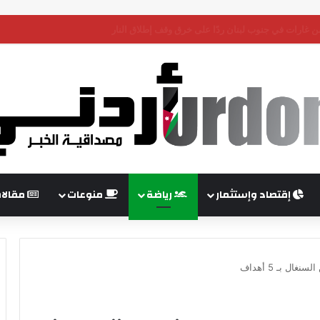
 وباكستان تؤكد أهمية حماية ممرات هرمز وباب المندب
إقتصاد وإستثمار
رياضة
منوعات
مقالا
ل بـ 5 أهداف