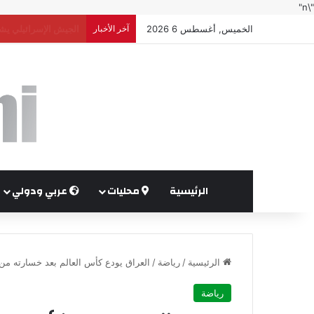
"\n"
الخميس, أغسطس 6 2026
آخر الأخبار
السعودية ومصر وتركيا
الرئيسية
محليات
عربي ودولي
الرئيسية
/
رياضة
/
العراق يودع كأس العالم بعد خسارته من السنغا
رياضة