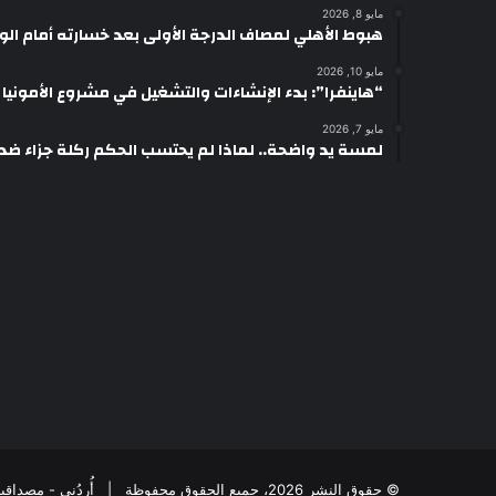
مايو 8, 2026
هبوط الأهلي لمصاف الدرجة الأولى بعد خسارته أمام ال
مايو 10, 2026
“هاينفرا”: بدء الإنشاءات والتشغيل في مشروع الأمونيا وال
مايو 7, 2026
لمسة يد واضحة.. لماذا لم يحتسب الحكم ركلة جزاء ضد
© حقوق النشر 2026، جميع الحقوق محفوظة | أُردُني - مِصداقِيةُ الخَبَر