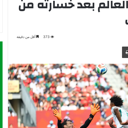
لعالم بعد خسارته من
373
أقل من دقيقة
طباعة