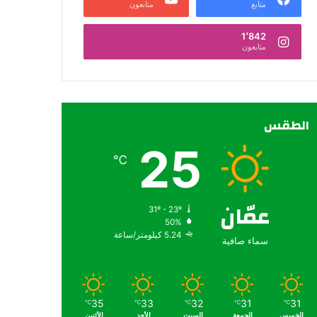
متابع
متابعون
1٬842
متابعون
الطقس
25
℃
عمّان
31º - 23º
50%
5.24 كيلومتر/ساعة
سماء صافية
35
33
32
31
31
℃
℃
℃
℃
℃
الخميس
الجمعة
السبت
الأحد
الأثنين