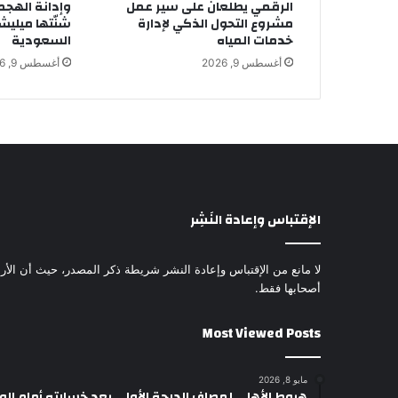
الرقمي يطلعان على سير عمل
وإدانة الهجم
مشروع التحول الذكي لإدارة
شنّتها ميليش
خدمات المياه
السعودية
أغسطس 9, 2026
أغسطس 9, 2026
الإقتباس وإعادة النَشِر
لا مانع من الإقتباس وإعادة النشر شريطة ذكر المصدر، حيث أن الأرا
أصحابها فقط.
Most Viewed Posts
مايو 8, 2026
هبوط الأهلي لمصاف الدرجة الأولى بعد خسارته أمام ال