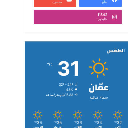
متابع
متابعون
1٬842
متابعون
الطقس
31
℃
عمّان
32º - 24º
43%
5.33 كيلومتر/ساعة
سماء صافية
36
35
36
34
32
℃
℃
℃
℃
℃
الأحد
الأثنين
الثلاثاء
الأربعاء
الخميس