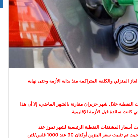
از المنزلي والكلفة المتراكمة منذ بداية الأزمة وحتى نهاية
 النفطية خلال شهر حزيران مقارنة بالشهر الماضي، إلا أن هذا
تي كانت سائدة قبل الأزمة الإقليمية.
بيت أسعار المشتقات النفطية الرئيسية لشهر تموز عند
المستويات نفسها المعتمدة في تسعيرة شهر حزيران، حيث تم تثبيت سعر البنزين أوكتان 90 عند 1000 فلس/لتر،