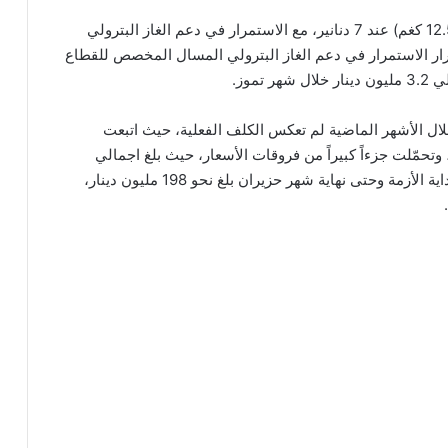
كما قررت اللجنة تثبيت سعر أسطوانة الغاز المنزلي (12.5 كغم) عند 7 دنانير، مع الاستمرار في دعم الغاز البترولي
ار الاستمرار في دعم الغاز البترولي المسال المخصص للقطاع
موز.
لال الأشهر الماضية لم تعكس الكلف الفعلية، حيث اتبعت
تحمّلت جزءاً كبيراً من فروقات الأسعار، حيث بلغ اجمالي
الدعم والفروقات السعرية التي تحملتها الحكومة منذ بداية الأزمة وحتى نهاية شهر حزيران بلغ نحو 198 مليون دينار،