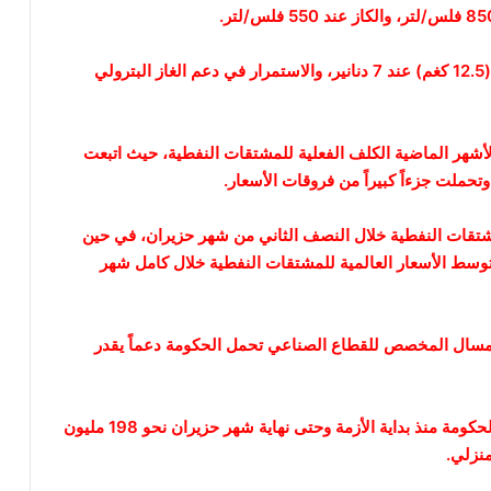
* كما قررت اللجنة تثبيت سعر أسطوانة الغاز المنزلي (12.5 كغم) عند 7 دنانير، والاستمرار في دعم الغاز البترولي
لأشهر الماضية الكلف الفعلية للمشتقات النفطية، حيث اتبعت
حملت جزءاً كبيراً من فروقات الأسعار.
مشتقات النفطية خلال النصف الثاني من شهر حزيران، في حين
وسط الأسعار العالمية للمشتقات النفطية خلال كامل شهر
المسال المخصص للقطاع الصناعي تحمل الحكومة دعماً يقدر
* بلغ إجمالي الدعم والفروقات السعرية التي تحملتها الحكومة منذ بداية الأزمة وحتى نهاية شهر حزيران نحو 198 مليون
منزلي.