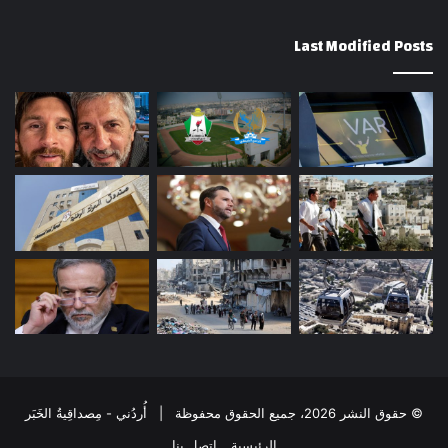
Last Modified Posts
© حقوق النشر 2026، جميع الحقوق محفوظة | أُردُني - مِصداقِيةُ الخَبَر
الرئيسية
إتصل بنا