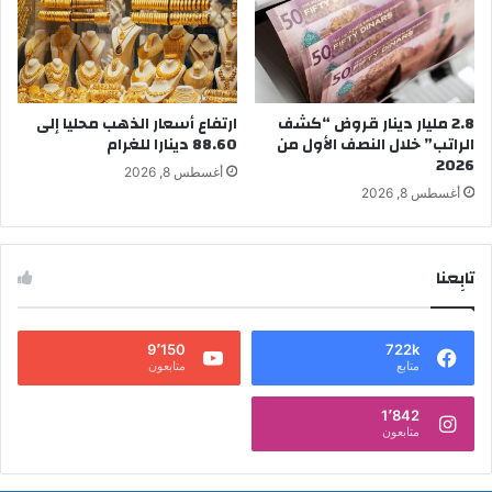
2.8 مليار دينار قروض “كشف
ارتفاع أسعار الذهب محليا إلى
الراتب” خلال النصف الأول من
88.60 دينارا للغرام
2026
أغسطس 8, 2026
أغسطس 8, 2026
تابِعنا
9٬150
722k
متابع
متابعون
1٬842
متابعون