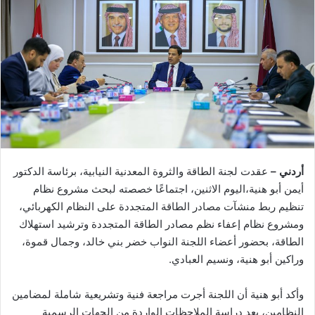
أردني –
عقدت لجنة الطاقة والثروة المعدنية النيابية، برئاسة الدكتور
أيمن أبو هنية،اليوم الاثنين، اجتماعًا خصصته لبحث مشروع نظام
تنظيم ربط منشآت مصادر الطاقة المتجددة على النظام الكهربائي،
ومشروع نظام إعفاء نظم مصادر الطاقة المتجددة وترشيد استهلاك
الطاقة، بحضور أعضاء اللجنة النواب خضر بني خالد، وجمال قموة،
وراكين أبو هنية، ونسيم العبادي.
وأكد أبو هنية أن اللجنة أجرت مراجعة فنية وتشريعية شاملة لمضامين
النظامين، بعد دراسة الملاحظات الواردة من الجهات الرسمية