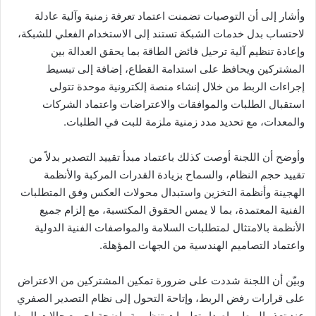
وأشار إلى أن التوصيات تضمنت اعتماد تعرفة زمنية وآلية عادلة
لاحتساب بدل خدمات الشبكة تستند إلى الاستخدام الفعلي للشبكة،
وإعادة تنظيم آلية ترحيل فائض الطاقة بما يحقق العدالة بين
المشتركين ويحافظ على استدامة القطاع، إضافة إلى تبسيط
إجراءات الربط من خلال إنشاء منصة إلكترونية موحدة تتولى
استقبال الطلبات والموافقات والاعتراضات واعتماد الشركات
والمعدات، مع تحديد مدد زمنية ملزمة للبت في الطلبات.
وأوضح أن اللجنة أوصت كذلك باعتماد مبدأ تقييد التصدير بدلاً من
تقييد حجم النظام، والسماح بزيادة القدرات المركبة والأنظمة
الهجينة وأنظمة التخزين واستبدال محولات العكس وفق المتطلبات
الفنية المعتمدة، بما لا يمس الحقوق المكتسبة، مع إلزام جميع
الأنظمة بالامتثال لمتطلبات السلامة والمواصفات الفنية الدولية
واعتماد التصاميم الهندسية من الجهات المؤهلة.
وبيّن أن اللجنة شددت على ضرورة تمكين المشتركين من الاعتراض
على قرارات رفض الربط، وإتاحة التحول إلى نظام التصدير الصفري
عند تعذر الربط، وإصدار تعليمات تنظيمية واضحة لجميع حالات الربط