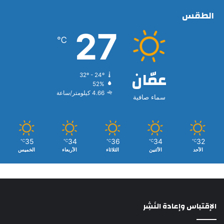
الطقس
27
℃
عمّان
32º - 24º
52%
4.66 كيلومتر/ساعة
سماء صافية
35
34
36
34
32
℃
℃
℃
℃
℃
الأحد
الأثنين
الثلاثاء
الأربعاء
الخميس
الإقتباس وإعادة النَشِر