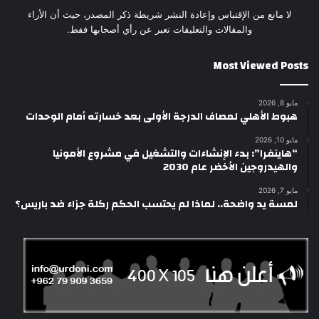
لا مانع من الإقتباس وإعادة النشر شريطة ذكر المصدر، حيث أن الأراء
والمقالات والتعليقات تعبر عن رأي أصحابها فقط.
Most Viewed Posts
مايو 8, 2026
هبوط الأهلي لمصاف الدرجة الأولى بعد خسارته أمام الوحدات
مايو 10, 2026
“هاينفرا”: بدء الإنشاءات والتشغيل في مشروع الأمونيا
والهيدروجين الأخضر عام 2030
مايو 7, 2026
لمسة يد واضحة.. لماذا لم يحتسب الحكم ركلة جزاء ضد باريس؟