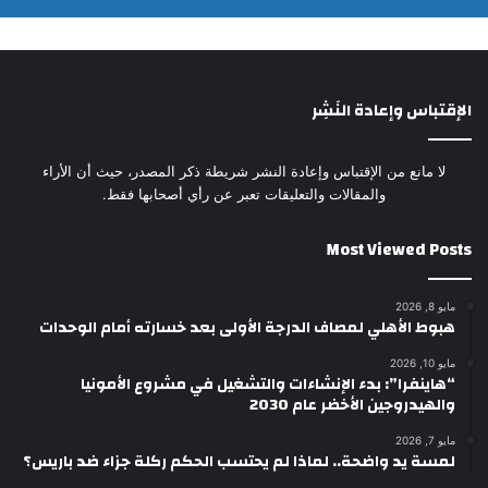
الإقتباس وإعادة النَشِر
لا مانع من الإقتباس وإعادة النشر شريطة ذكر المصدر، حيث أن الأراء
والمقالات والتعليقات تعبر عن رأي أصحابها فقط.
Most Viewed Posts
مايو 8, 2026
هبوط الأهلي لمصاف الدرجة الأولى بعد خسارته أمام الوحدات
مايو 10, 2026
“هاينفرا”: بدء الإنشاءات والتشغيل في مشروع الأمونيا
والهيدروجين الأخضر عام 2030
مايو 7, 2026
لمسة يد واضحة.. لماذا لم يحتسب الحكم ركلة جزاء ضد باريس؟