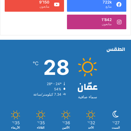
9٬150
722k
متابع
متابعون
1٬842
متابعون
الطقس
28
℃
عمّان
28º - 24º
54%
7.34 كيلومتر/ساعة
سماء صافية
35
35
36
32
27
℃
℃
℃
℃
℃
السبت
الأحد
الأثنين
الثلاثاء
الأربعاء