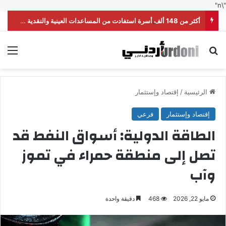
"\n"
أكثر من 148 ألف أسرة استفادت من المساعدات العينية والنقدية خلال النصف الأول من العام
بحث عن
الق
الرئيسية
/
إقتصاد وإستثمار
إقتصاد وإستثمار
فرعي
الطاقة الدولية: أسواق النفط قد
تصل إلى منطقة حمراء في تموز
وآب
مايو 22, 2026
468
دقيقة واحدة