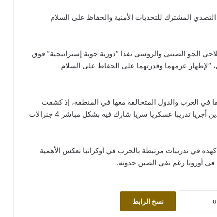
 التصدي المشترك للتحديات الأمنية والحفاظ على السلام
لاحي الجو الصيني والروسي نفذا “دورية جوية إستراتيجية” فوق
، “لإظهار عزمهما وقدرتهما على الحفاظ على السلام
لقا في الغرب والدول المتحالفة معها في المنطقة، إذ كشفت
وكالة رويترز نقلا عن مسؤولَين أوروبيين ووثائق أن البلدين أجريا تدريبا عسكريا سريا شارك فيه بشكل مباشر 4 جنرالات
ذه في تدريبات مرتبطة بالحرب في أوكرانيا تعكس الأهمية
ا في أوروبا رغم نفي الصين حدوثه.
نسخ الرابط