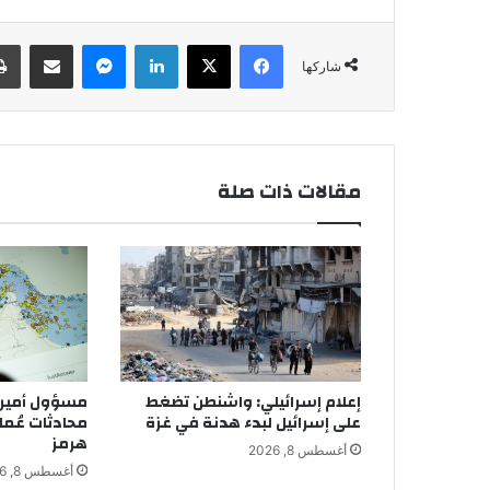
فيسبوك
‫X
لينكدإن
ماسنجر
مشاركة عبر البريد
شاركها
مقالات ذات صلة
إعلام إسرائيلي: واشنطن تضغط
مسؤول أمير
على إسرائيل لبدء هدنة في غزة
محادثات عُما
هرمز
أغسطس 8, 2026
أغسطس 8, 2026