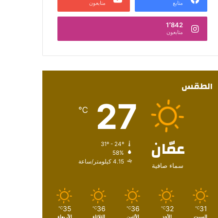
متابع
متابعون
1٬842
متابعون
الطقس
27
℃
عمّان
31º - 24º
58%
4.15 كيلومتر/ساعة
سماء صافية
35
36
36
32
31
℃
℃
℃
℃
℃
السبت
الأحد
الأثنين
الثلاثاء
الأربعاء