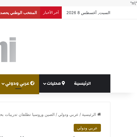
"\n"
السبت, أغسطس 8 2026
آخر الأخبار
إعلام إسرائيلي: واشنط
الرئيسية
محليات
عربي ودولي
الرئيسية
/
عربي ودولي
/
الصين وروسيا تطلقان تدريبات بح
عربي ودولي