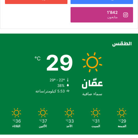
1٬842
متابعون
الطقس
29
℃
عمّان
29º - 22º
38%
5.53 كيلومتر/ساعة
سماء صافية
36
37
33
31
29
℃
℃
℃
℃
℃
الجمعة
السبت
الأحد
الأثنين
الثلاثاء