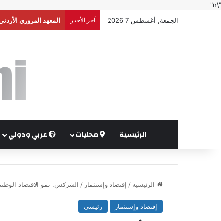
"\n"
الجمعة, أغسطس 7 2026
آخر الأخبار
المعهد المروري الأردني
الرئيسية
محليات
عربي ودولي
الرئيسية
/
إقتصاد وإستثمار
/
الشركس: نمو الاقتصاد الوطني 2.9% بفضل الإجراءات الحكومية الاستب
إقتصاد وإستثمار
رئيسي