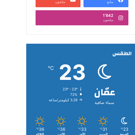
متابع
متابعون
1٬842
متابعون
الطقس
23
℃
عمّان
23º - 23º
72%
3.28 كيلومتر/ساعة
سماء صافية
36
36
33
31
23
℃
℃
℃
℃
℃
الجمعة
السبت
الأحد
الأثنين
الثلاثاء