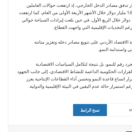
ار تدفق مصادر الدخل الخارجي، إذ ارتفعت حوالات العاملين
الأردنيين في الخارج بنسبة 13.3 بالمئة لتصل إلى نحو 1.6 مليار دولار خلال الأشهر الأربعة الأولى من العام، كما ارتفعت
ية بنسبة 1.6بالمئة لتبلغ نحو 3 مليارات دولار خلال الربع الأول، في حين بلغت إيرادات السياحة حوالي
قتصاد الأردني على تنويع مصادر دخله وتعزيز متانته
ي واستدامة النمو.
قق في الربع الأول من عام 2026 ليس مجرد رقم للنمو، بل نتيجة لتكامل السياسات الاقتصادية
لقرارات الحكومية الداعمة للنشاط الاقتصادي، إلى جانب الجهود
رار اتساع قاعدة النمو وتحسن أداء القطاعات الإنتاجية يعزز
غم استمرار حالة عدم اليقين في البيئة الإقليمية والدولية.
نسخ الرابط
طباعة