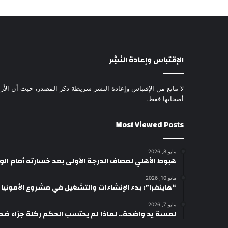
الإقتباس وإعادة النَشِر
لا مانع من الإقتباس وإعادة النشر شريطة ذكر المصدر، حيث أن الأرا
أصحابها فقط.
Most Viewed Posts
مايو 8, 2026
هبوط الأهلي لمصاف الدرجة الأولى بعد خسارته أمام ال
مايو 10, 2026
“هاينفرا”: بدء الإنشاءات والتشغيل في مشروع الأمونيا وال
مايو 7, 2026
لمسة يد واضحة.. لماذا لم يحتسب الحكم ركلة جزاء ضد