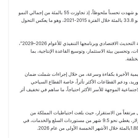
وبيّن الشركس أن مساهمة القطاعات الإنتاجية في النمو شهدت تحسناً ملحوظاً، إذ تجاوزت 55 بالمئة من إجمالي النمو
خلال الربع الأول من عام 2026، مقارنة بمتوسط بلغ نحو 33.8 بالمئة خلال الفترة 2015-2021، وهو ما يعكس التحول
وأكد أن هذه النتائج تأتي في إطار الأثر المتراكم لـ “رؤية التحديث الاقتصادي وبرنامجها التنفيذي للأعوام 2026–2029″،
، وتحسين بيئة الاستثمار، وتوسيع القاعدة الإنتاجية، بما
تلفة.
ليمية الأخيرة بكفاءة وسرعة، من خلال إجراءات شملت ضمان
ريد، ودعم القطاعات الأكثر تأثراً، خاصة القطاع السياحي
جتماعية الموجهة للأسر الأكثر احتياجاً، ما ساهم في تخفيف أثر
رتفعاً من الاستقرار، حيث بلغت احتياطيات المملكة من
العملات الأجنبية لدى البنك المركزي نحو 27.4 مليار دولار، يغطي نحو 9.5 شهر من مستوردات السلع والخدمات، في