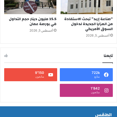
“صناعة إربد” تبحث الاستفادة
15.5 مليون دينار حجم التداول
من المزايا الجديدة لدخول
في بورصة عمان
السوق الأمريكي
أغسطس 5, 2026
أغسطس 5, 2026
تابِعنا
9٬150
722k
متابع
متابعون
1٬842
متابعون
الطقس