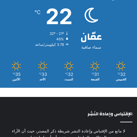
22
℃
عمّان
32º - 21º
46%
3.78 كيلومتر/ساعة
سماء صافية
35
33
32
31
32
℃
℃
℃
℃
℃
الخميس
الجمعة
السبت
الأحد
الأثنين
الإقتباس وإعادة النَشِر
لا مانع من الإقتباس وإعادة النشر شريطة ذكر المصدر، حيث أن الأراء