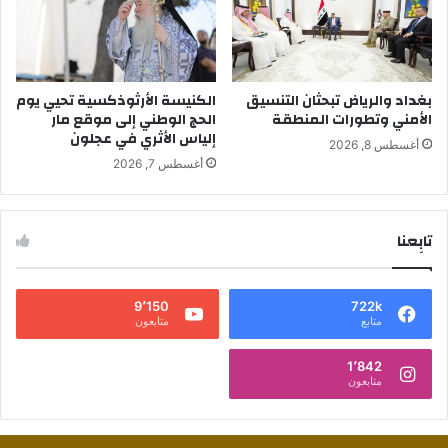
بغداد والرياض تبحثان التنسيق
الكنيسة الأرثوذكسية تحيي يوم
الأمني وتطورات المنطقة
الحج الوطني إلى موقع مار
إلياس الأثري في عجلون
أغسطس 8, 2026
أغسطس 7, 2026
تابِعنا
9٬150
722k
متابع
متابعون
1٬842
متابعون