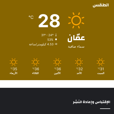
الطقس
28
℃
عمّان
31º - 24º
53%
4.53 كيلومتر/ساعة
سماء صافية
35
36
36
32
31
℃
℃
℃
℃
℃
السبت
الأحد
الأثنين
الثلاثاء
الأربعاء
الإقتباس وإعادة النَشِر