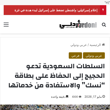
"\n"
إعلام إسرائيلي: واشنطن تضغط على إسرائيل لبدء هدنة في غزة
بحث عن
الق
الرئيسية
/
عربي ودولي
عربي ودولي
فرعي
السلطات السعودية تدعو
الحجيج إلى الحفاظ على بطاقة
“نسك” والاستفادة من خدماتها
مايو 17, 2026
444
دقيقة واحدة