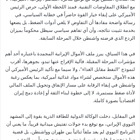
مع انطلاق المفاوضات التقنية. فمنذ اللحظة الأولى، حرص الرئيس
الأميركي على إبقاء خيار القوة حاضراً في خطابه السياسي، في
رسالة واضحة مفادها أن التفاوض لا يلغي أدوات الضغط، بل يضعها
بخدمة تثبيت نتائجه، وأن أي تفاهم سياسي سيظل محكوماً بميزان
الردع الذي فرضته واشنطن خلال المرحلة السابقة.
في هذا السياق، يبرز ملف الأموال الإيرانية المجمدة باعتباره أحد أهم
مؤشرات المرحلة المقبلة. فآلية الإفراج عنها تبدو، بجوهرها، أقرب
لنموذج “النفط مقابل الغذاء”، ولا سيما مع تأكيد الرئيس الأميركي أن
هذه الأموال ستخصص لشراء مواد غذائية أميركية، بما يعكس رغبة
واشنطن في إبقاء الرقابة على مسار الإنفاق وتحويل الملف المالي
لأداة ضغط مستمرة، لا إلى خطوة لبناء الثقة أو إعادة دمج إيران
اقتصادياً بصورة كاملة.
في المقابل، دخلت الوكالة الدولية للطاقة الذرية بقوة إلى المشهد
النووي الإيراني، مع توقع بدء جولات تفتيش ميدانية قريباً، ما يعني أن
البرنامج النووي لم يعد ملفاً ثنائياً بين طهران وواشنطن، بل قضية
دولية تخضع لرقابة مؤسساتية تضيف مستوى جديداً من التعقيد