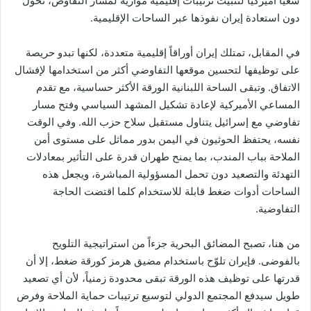
سعياً أميركياً لتثبيت ترتيبات إقليمية موازية لمسار التفاوض، تحول
دون استعادة إيران نفوذها عبر الساحات الإقليمية.
في المقابل، تمتلك إيران أوراقاً إقليمية متعددة، لكنها تبدو حريصة
على توظيفها لتحسين موقعها التفاوضي أكثر من استخدامها لإفشال
الاتفاق. وتبقى الساحة اللبنانية الورقة الأكثر حساسية، مع تقدم
المساعي الأميركية لإعادة تشكيل المشهد السياسي وفتح مسار
تفاوضي مع إسرائيل يتناول مستقبل سلاح حزب الله. وفي الوقت
نفسه، يحتفظ الحوثيون في اليمن بدور مماثل على مستوى أمن
الملاحة بباب المندب، بما يمنح طهران قدرة على التأثير بمعادلات
التهدئة والتصعيد دون تحمل المسؤولية المباشرة، ويجعل هذه
الساحات أدوات ضغط قابلة للاستخدام كلما اقتضت الحاجة
التفاوضية.
من هنا، تصبح المضائق البحرية جزءاً من استراتيجية التلويح
بالفوضى. فإيران تلوّح باستخدام مضيق هرمز كورقة ضغط، إلا أن
قدرتها على توظيف هذه الورقة تبقى محدودة زمنياً، لأن أي تصعيد
طويل سيدفع المجتمع الدولي لتوسيع ترتيبات حماية الملاحة وفرض