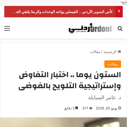
"\n"
كأس السوبر الأردني .. الفيصلي يواجه الوحدات والرمثا يلتقي الحسين
بحث عن
الق
الرئيسية
/
مقالات
مقالات
الستون يوما .. اختبار التفاوض
وإستراتيجية التلويح بالفوضى
د. عامر السبايلة
يونيو 30, 2026
371
2 دقائق