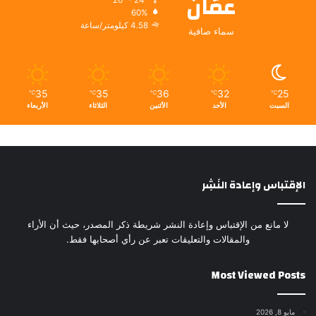
عمّان
26º - 24º
60%
4.58 كيلومتر/ساعة
سماء صافية
35
35
36
32
25
℃
℃
℃
℃
℃
السبت
الأحد
الأثنين
الثلاثاء
الأربعاء
الإقتباس وإعادة النَشِر
لا مانع من الإقتباس وإعادة النشر شريطة ذكر المصدر، حيث أن الأراء
والمقالات والتعليقات تعبر عن رأي أصحابها فقط.
Most Viewed Posts
مايو 8, 2026