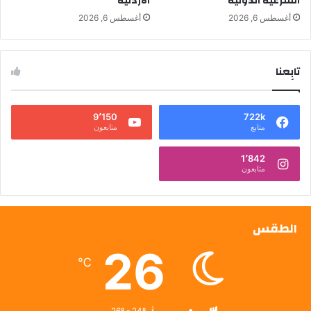
الشرعية الدولية
الأردنية
أغسطس 6, 2026
أغسطس 6, 2026
تابِعنا
9٬150
722k
متابع
متابعون
1٬842
متابعون
الطقس
26
℃