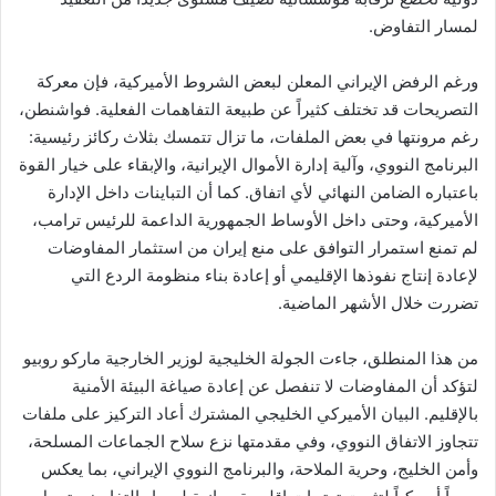
لمسار التفاوض.
ورغم الرفض الإيراني المعلن لبعض الشروط الأميركية، فإن معركة
التصريحات قد تختلف كثيراً عن طبيعة التفاهمات الفعلية. فواشنطن،
رغم مرونتها في بعض الملفات، ما تزال تتمسك بثلاث ركائز رئيسية:
البرنامج النووي، وآلية إدارة الأموال الإيرانية، والإبقاء على خيار القوة
باعتباره الضامن النهائي لأي اتفاق. كما أن التباينات داخل الإدارة
الأميركية، وحتى داخل الأوساط الجمهورية الداعمة للرئيس ترامب،
لم تمنع استمرار التوافق على منع إيران من استثمار المفاوضات
لإعادة إنتاج نفوذها الإقليمي أو إعادة بناء منظومة الردع التي
تضررت خلال الأشهر الماضية.
من هذا المنطلق، جاءت الجولة الخليجية لوزير الخارجية ماركو روبيو
لتؤكد أن المفاوضات لا تنفصل عن إعادة صياغة البيئة الأمنية
بالإقليم. البيان الأميركي الخليجي المشترك أعاد التركيز على ملفات
تتجاوز الاتفاق النووي، وفي مقدمتها نزع سلاح الجماعات المسلحة،
وأمن الخليج، وحرية الملاحة، والبرنامج النووي الإيراني، بما يعكس