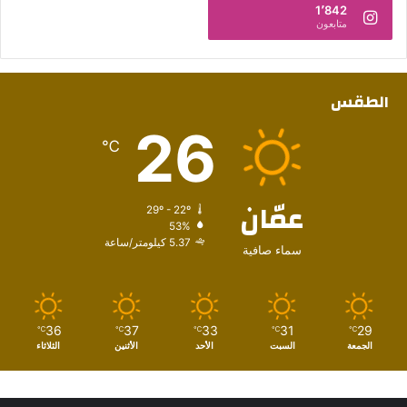
1٬842
متابعون
الطقس
26
℃
عمّان
29º - 22º
53%
5.37 كيلومتر/ساعة
سماء صافية
36
37
33
31
29
℃
℃
℃
℃
℃
الجمعة
السبت
الأحد
الأثنين
الثلاثاء