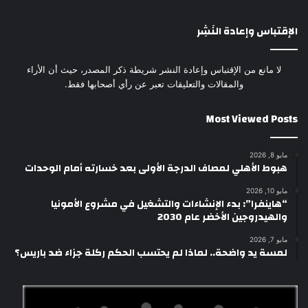
الإقتباس وإعادة النَشِر
لا مانع من الإقتباس وإعادة النشر شريطة ذكر المصدر، حيث أن الأراء
والمقالات والتعليقات تعبر عن رأي أصحابها فقط.
Most Viewed Posts
مايو 8, 2026
هبوط الأهلي لمصاف الدرجة الأولى بعد خسارته أمام الوحدات
مايو 10, 2026
“هاينفرا”: بدء الإنشاءات والتشغيل في مشروع الأمونيا
والهيدروجين الأخضر عام 2030
مايو 7, 2026
لمسة يد واضحة.. لماذا لم يحتسب الحكم ركلة جزاء ضد باريس؟