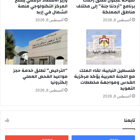
سياحة عجلون تطلق رحلات
وزير الاقتصاد الرقمي يفتتح
برنامج “أردننا جنة” إلى مختلف
المركز التكنولوجي منصة
مناطق المملكة
الشمال في إربد
أغسطس 6, 2026
أغسطس 6, 2026
فلسطين النيابية: لقاء الملك
“الترخيص” تطلق خدمة حجز
مع اللجنة العربية يؤكد مركزية
مواعيد الفحص العملي
القدس ومواجهة مخططات
إلكترونيا
التهويد
أغسطس 6, 2026
أغسطس 6, 2026
تابِعنا