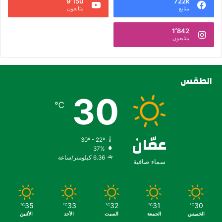
9٬150
722k
متابع
متابعون
1٬842
متابعون
الطقس
30
℃
عمّان
30º - 22º
37%
6.36 كيلومتر/ساعة
سماء صافية
35
33
32
31
30
℃
℃
℃
℃
℃
الخميس
الجمعة
السبت
الأحد
الأثنين