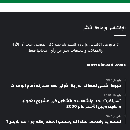
الإقتباس وإعادة النَشِر
لا مانع من الإقتباس وإعادة النشر شريطة ذكر المصدر، حيث أن الأراء
والمقالات والتعليقات تعبر عن رأي أصحابها فقط.
Most Viewed Posts
مايو 8, 2026
هبوط الأهلي لمصاف الدرجة الأولى بعد خسارته أمام الوحدات
مايو 10, 2026
“هاينفرا”: بدء الإنشاءات والتشغيل في مشروع الأمونيا
والهيدروجين الأخضر عام 2030
مايو 7, 2026
لمسة يد واضحة.. لماذا لم يحتسب الحكم ركلة جزاء ضد باريس؟