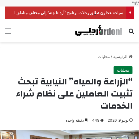
"\n"
سياحة عجلون تطلق رحلات برنامج “أردننا جنة” إلى مختلف مناطق المملكة
بحث عن
الق
الرئيسية
/
محليات
محليات
“الزراعة والمياه” النيابية تبحث
تثبيت العاملين على نظام شراء
الخدمات
يونيو 9, 2026
449
دقيقة واحدة