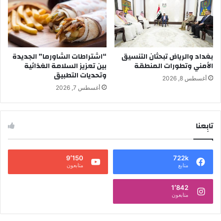
بغداد والرياض تبحثان التنسيق
“اشتراطات الشاورما” الجديدة
الأمني وتطورات المنطقة
بين تعزيز السلامة الغذائية
وتحديات التطبيق
أغسطس 8, 2026
أغسطس 7, 2026
تابِعنا
9٬150
722k
متابع
متابعون
1٬842
متابعون