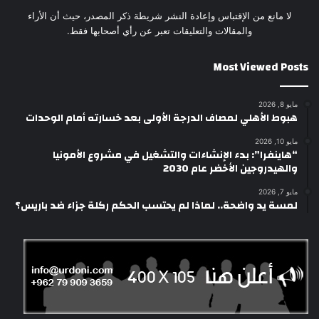
لا مانع من الإقتباس وإعادة النشر شريطة ذكر المصدر، حيث أن الأراء
والمقالات والتعليقات تعبر عن رأي أصحابها فقط.
Most Viewed Posts
مايو 8, 2026
هبوط الأهلي لمصاف الدرجة الأولى بعد خسارته أمام الوحدات
مايو 10, 2026
“هاينفرا”: بدء الإنشاءات والتشغيل في مشروع الأمونيا
والهيدروجين الأخضر عام 2030
مايو 7, 2026
لمسة يد واضحة.. لماذا لم يحتسب الحكم ركلة جزاء ضد باريس؟