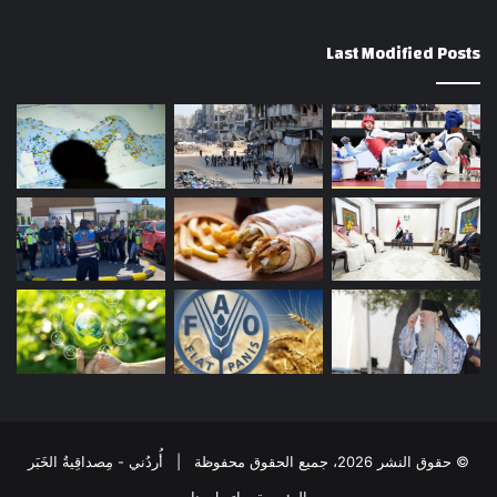
Last Modified Posts
© حقوق النشر 2026، جميع الحقوق محفوظة | أُردُني - مِصداقِيةُ الخَبَر
الرئيسية
إتصل بنا