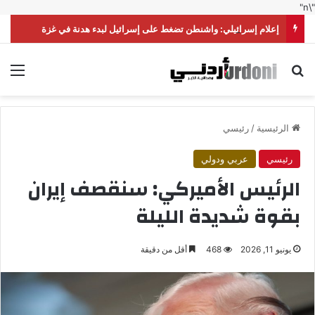
"\n"
إعلام إسرائيلي: واشنطن تضغط على إسرائيل لبدء هدنة في غزة
بحث عن
الق
الرئيسية
/
رئيسي
رئيسي
عربي ودولي
الرئيس الأميركي: سنقصف إيران
بقوة شديدة الليلة
يونيو 11, 2026
468
أقل من دقيقة