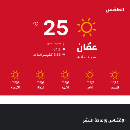
الطقس
25
℃
عمّان
31º - 23º
64%
3.86 كيلومتر/ساعة
سماء صافية
35
36
36
32
31
℃
℃
℃
℃
℃
السبت
الأحد
الأثنين
الثلاثاء
الأربعاء
الإقتباس وإعادة النَشِر