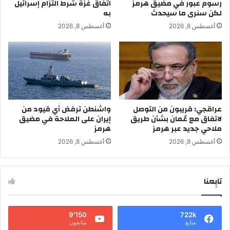
رسوم عبور في مضيق هرمز
اتفاق غزة شرط التزام إسرائيل
لكن سنرى ما سيحدث
به
أغسطس 8, 2026
أغسطس 8, 2026
عراقجي: قريبون من التوصل
واشنطن ترفض أي قيود من
لاتفاق مع عُمان بشأن طريق
إيران على الملاحة في مضيق
ملاحي جديد عبر هرمز
هرمز
أغسطس 8, 2026
أغسطس 8, 2026
تابِعنا
9٬150
722k
متابع
متابعون