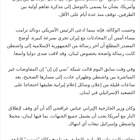
وأمريكا، بشأن ما يسمى بالتوصل إلى مذكرة تفاهم أولية بين
الطرفين، توقف منذ عدة أيام على الأقل.
وحسب الوكالة، فإنه بينما ادعى الرئيس الأمريكي دونالد ترامب
مساء أمس أن المحادثات مع إيران تجري بسرعة كبيرة، أوضح
المصدر المطلع أن آخر رسالة من الجمهورية الإسلامية إلى واشنطن
كانت رسالة واضحة بخصوص لبنان، وقد لاقت صدى دوليا واسعا.
وفي وقت سابق اليوم قالت شبكة “سي إن إن” إن المفاوضات غير
المباشرة بين واشنطن وطهران عادت إلى مسارها الصحيح، بعد
ساعات قليلة من إعلان وسائل إعلام إيرانية تعليقها احتجاجا على
التصعيد الإسرائيلي في لبنان.
وكان وزير الخارجية الإيراني عباس عراقجي أكد أن أي وقف لإطلاق
النار مع أمريكا يجب أن يشمل جميع الجبهات، بما فيها لبنان، محملا
واشنطن وإسرائيل تبعات أي انتهاك.
وجاءت التهديدات الإيرانية بالتعليق بعد تلويح وكالة “تسنيم” التابعة