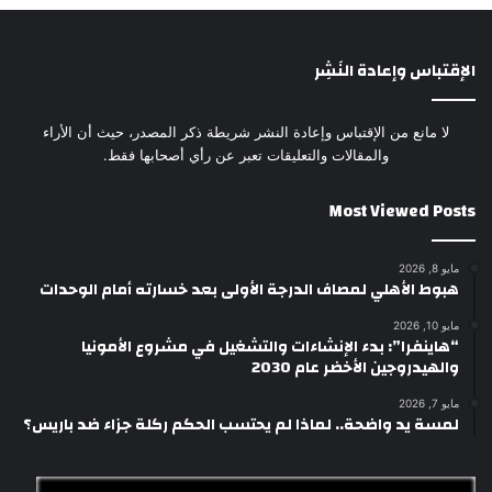
الإقتباس وإعادة النَشِر
لا مانع من الإقتباس وإعادة النشر شريطة ذكر المصدر، حيث أن الأراء
والمقالات والتعليقات تعبر عن رأي أصحابها فقط.
Most Viewed Posts
مايو 8, 2026
هبوط الأهلي لمصاف الدرجة الأولى بعد خسارته أمام الوحدات
مايو 10, 2026
“هاينفرا”: بدء الإنشاءات والتشغيل في مشروع الأمونيا
والهيدروجين الأخضر عام 2030
مايو 7, 2026
لمسة يد واضحة.. لماذا لم يحتسب الحكم ركلة جزاء ضد باريس؟