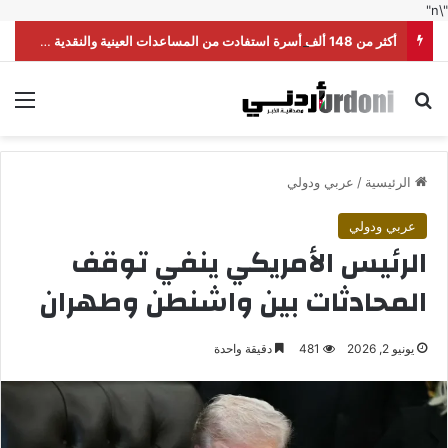
"\n"
أكثر من 148 ألف أسرة استفادت من المساعدات العينية والنقدية خلال النصف الأول من العام
بحث عن
الق
الرئيسية
/
عربي ودولي
عربي ودولي
الرئيس الأمريكي ينفي توقف
المحادثات بين واشنطن وطهران
يونيو 2, 2026
481
دقيقة واحدة