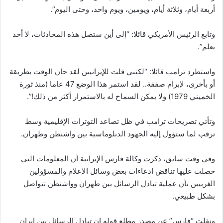
أربعة أيام، وثلاثة أيام، ويومين، ويوم واحد، وحتى اليوم”.
وتابع الرئيس الأمريكي قائلا: “إلى أين ستصل هذه المحادثات، لا أحد
يعلم”.
واستطرد ترامب قائلا: “لكنني قلت للإيرانيين لقد حان الوقت بطريقة
أو بأخرى، لإبرام صفقة.. لقد استمر هذا الوضع 47 عاما (منذ ثورة
الخميني 1979) ولا يمكن السماح له بالاستمرار أكثر من ذلك!”.
وتأتي تصريحات ترامب في ظل تصاعد التوترات الإقليمية وسط
ترقب لما ستؤول إليه الجهود الدبلوماسية بين واشنطن وطهران.
وفي وقت سابق، ذكرت وكالة فارس الإيرانية أن المعلومات التي
حصلت عليها تناقض ادعاءات بعض وسائل الإعلام والمسؤولين
الغربيين بأن عملية تبادل الرسائل بين طهران وواشنطن تتواصل
بشكل طبيعي.
ونقلت “فارس” عن مصدر مطلع قوله إن تبادل الرسائل بين إيران