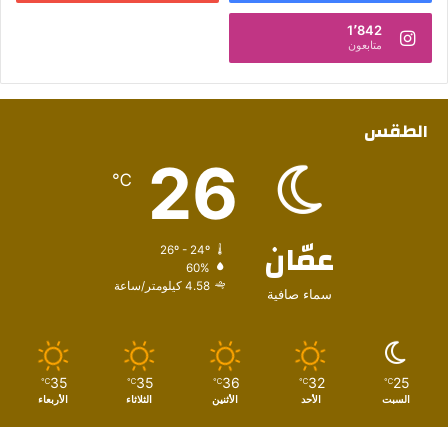
1٬842
متابعون
الطقس
26
℃
عمّان
26º - 24º
60%
4.58 كيلومتر/ساعة
سماء صافية
35
35
36
32
25
℃
℃
℃
℃
℃
السبت
الأحد
الأثنين
الثلاثاء
الأربعاء