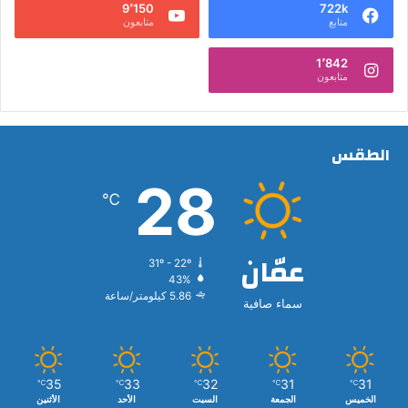
9٬150
722k
متابع
متابعون
1٬842
متابعون
الطقس
28
℃
عمّان
31º - 22º
43%
5.86 كيلومتر/ساعة
سماء صافية
35
33
32
31
31
℃
℃
℃
℃
℃
الخميس
الجمعة
السبت
الأحد
الأثنين