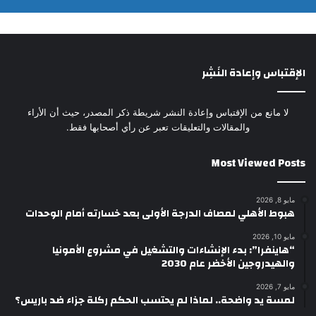
الإقتباس وإعادة النَشِر
لا مانع من الإقتباس وإعادة النشر شريطة ذكر المصدر، حيث أن الأراء
والمقالات والتعليقات تعبر عن رأي أصحابها فقط.
Most Viewed Posts
مايو 8, 2026
هبوط الأهلي لمصاف الدرجة الأولى بعد خسارته أمام الوحدات
مايو 10, 2026
“هاينفرا”: بدء الإنشاءات والتشغيل في مشروع الأمونيا
والهيدروجين الأخضر عام 2030
مايو 7, 2026
لمسة يد واضحة.. لماذا لم يحتسب الحكم ركلة جزاء ضد باريس؟