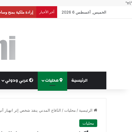
"\n"
الخميس, أغسطس 6 2026
آخر الأخبار
إرادة ملكية بمنح وسا
الرئيسية
محليات
عربي ودولي
الرئيسية
/
محليات
/
الدّفاع المدني ينقذ شخص إثر انهيار أت
محليات