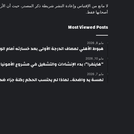
لا مانع من الإقتباس وإعادة النشر شريطة ذكر المصدر، حيث أن الأرا
أصحابها فقط.
Most Viewed Posts
مايو 8, 2026
هبوط الأهلي لمصاف الدرجة الأولى بعد خسارته أمام ال
مايو 10, 2026
“هاينفرا”: بدء الإنشاءات والتشغيل في مشروع الأمونيا وال
مايو 7, 2026
لمسة يد واضحة.. لماذا لم يحتسب الحكم ركلة جزاء ضد