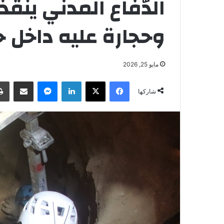
الدّفاع المدني ينقذ
وحجارة عليه داخل 
مايو 25, 2026
فيسبوك
‫X
لينكدإن
ماسنجر
مشاركة عبر البريد
شاركها