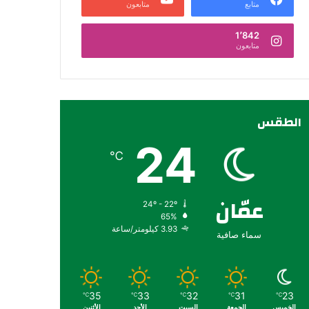
متابع
متابعون
1٬842
متابعون
الطقس
24
℃
عمّان
24º - 22º
65%
3.93 كيلومتر/ساعة
سماء صافية
35
33
32
31
23
℃
℃
℃
℃
℃
الخميس
الجمعة
السبت
الأحد
الأثنين