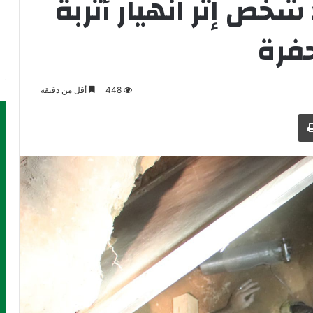
 شخص إثر انهيار أتربة
حفرة
448
أقل من دقيقة
طباعة