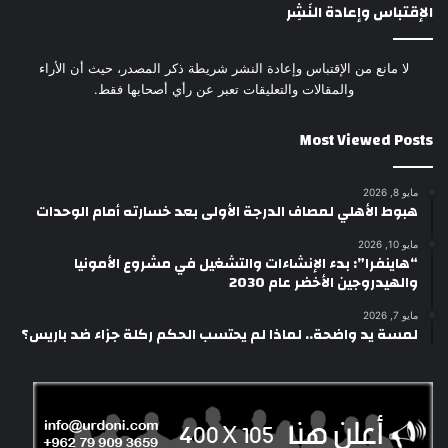
الإقتباس وإعادة النَشِر
لا مانع من الإقتباس وإعادة النشر شريطة ذكر المصدر، حيث أن الأراء
والمقالات والتعليقات تعبر عن رأي أصحابها فقط.
Most Viewed Posts
مايو 8, 2026
هبوط الأهلي لمصاف الدرجة الأولى بعد خسارته أمام الوحدات
مايو 10, 2026
“هاينفرا”: بدء الإنشاءات والتشغيل في مشروع الأمونيا
والهيدروجين الأخضر عام 2030
مايو 7, 2026
لمسة يد واضحة.. لماذا لم يحتسب الحكم ركلة جزاء ضد باريس؟