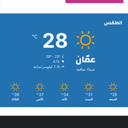
الطقس
28
℃
عمّان
28º - 23º
47%
7.15 كيلومتر/ساعة
سماء صافية
36
37
34
31
28
℃
℃
℃
℃
℃
الجمعة
السبت
الأحد
الأثنين
الثلاثاء