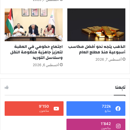
الذهب يتجه نحو أفضل مكاسب
اجتماع حكومي في العقبة
أسبوعية منذ مطلع العام
لتعزيز جاهزية منظومة النقل
وسلاسل التوريد
أغسطس 7, 2026
أغسطس 6, 2026
تابِعنا
9٬150
722k
متابع
متابعون
1٬842
متابعون