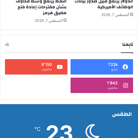
الدولار يرتفع قبيل صدور بيانات
النفط يرتفع وسط مخاوف
الوظائف الأميركية
بشأن مقترحات إعادة فتح
مضيق هرمز
أغسطس 7, 2026
أغسطس 7, 2026
تابِعنا
9٬150
722k
متابع
متابعون
1٬842
متابعون
الطقس
23
℃