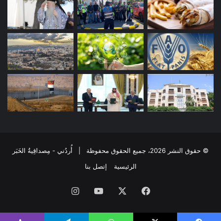
© حقوق النشر 2026، جميع الحقوق محفوظة | أُردُني - مِصداقِيةُ الخَبَر
الرئيسية
إتصل بنا
فيسبوك
‫X
‫YouTube
انستقرام