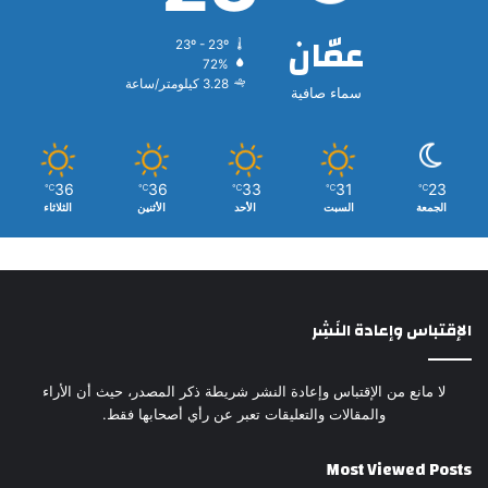
عمّان
23º - 23º
72%
3.28 كيلومتر/ساعة
سماء صافية
36
36
33
31
23
℃
℃
℃
℃
℃
الجمعة
السبت
الأحد
الأثنين
الثلاثاء
الإقتباس وإعادة النَشِر
لا مانع من الإقتباس وإعادة النشر شريطة ذكر المصدر، حيث أن الأراء
والمقالات والتعليقات تعبر عن رأي أصحابها فقط.
Most Viewed Posts