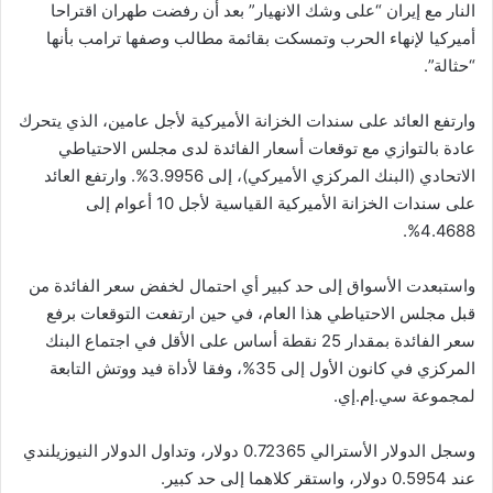
النار مع إيران “على وشك الانهيار” بعد أن رفضت طهران اقتراحا
أميركيا لإنهاء الحرب وتمسكت بقائمة مطالب وصفها ترامب بأنها
“حثالة”.
وارتفع العائد على سندات الخزانة الأميركية لأجل عامين، الذي يتحرك
عادة بالتوازي مع توقعات أسعار الفائدة لدى مجلس الاحتياطي
الاتحادي (البنك المركزي الأميركي)، إلى 3.9956%. وارتفع العائد
على سندات الخزانة الأميركية القياسية لأجل 10 أعوام إلى
4.4688%.
واستبعدت الأسواق إلى حد كبير أي احتمال لخفض سعر الفائدة من
قبل مجلس الاحتياطي هذا العام، في حين ارتفعت التوقعات برفع
سعر الفائدة بمقدار 25 نقطة أساس على الأقل في اجتماع البنك
المركزي في كانون الأول إلى 35%، وفقا لأداة فيد ووتش التابعة
لمجموعة سي.إم.إي.
وسجل الدولار الأسترالي 0.72365 دولار، وتداول الدولار النيوزيلندي
عند 0.5954 دولار، واستقر كلاهما إلى حد كبير.