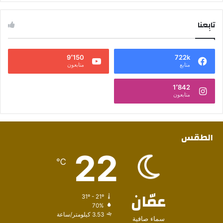
تابِعنا
9٬150
722k
متابع
متابعون
1٬842
متابعون
الطقس
22
℃
عمّان
31º - 21º
70%
3.53 كيلومتر/ساعة
سماء صافية