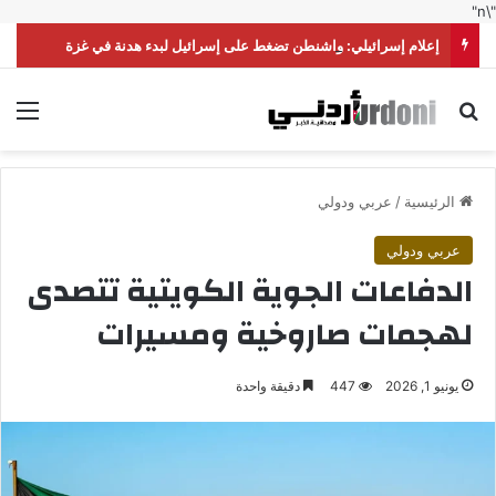
"\n"
إعلام إسرائيلي: واشنطن تضغط على إسرائيل لبدء هدنة في غزة
بحث عن
الق
الرئيسية
/
عربي ودولي
عربي ودولي
الدفاعات الجوية الكويتية تتصدى
لهجمات صاروخية ومسيرات
يونيو 1, 2026
447
دقيقة واحدة