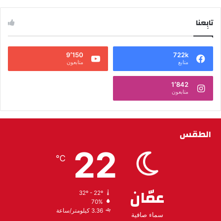
تابِعنا
9٬150
722k
متابع
متابعون
1٬842
متابعون
الطقس
22
℃
عمّان
32º - 22º
70%
3.36 كيلومتر/ساعة
سماء صافية