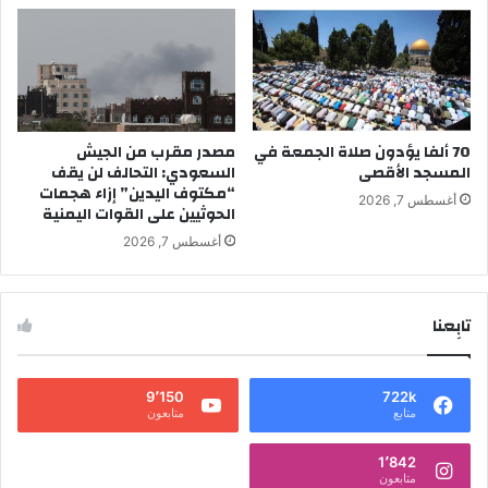
70 ألفا يؤدون صلاة الجمعة في
مصدر مقرب من الجيش
المسجد الأقصى
السعودي: التحالف لن يقف
“مكتوف اليدين” إزاء هجمات
أغسطس 7, 2026
الحوثيين على القوات اليمنية
أغسطس 7, 2026
تابِعنا
9٬150
722k
متابع
متابعون
1٬842
متابعون