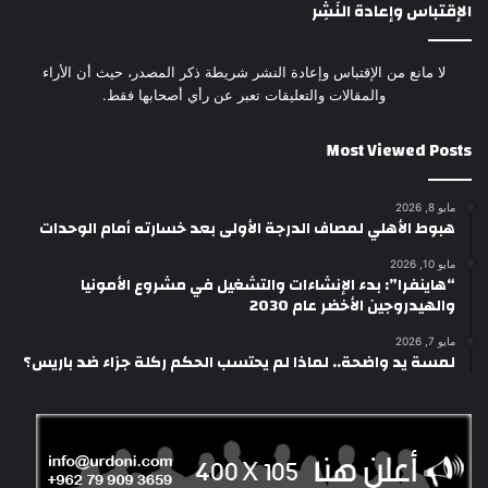
الإقتباس وإعادة النَشِر
لا مانع من الإقتباس وإعادة النشر شريطة ذكر المصدر، حيث أن الأراء
والمقالات والتعليقات تعبر عن رأي أصحابها فقط.
Most Viewed Posts
مايو 8, 2026
هبوط الأهلي لمصاف الدرجة الأولى بعد خسارته أمام الوحدات
مايو 10, 2026
“هاينفرا”: بدء الإنشاءات والتشغيل في مشروع الأمونيا
والهيدروجين الأخضر عام 2030
مايو 7, 2026
لمسة يد واضحة.. لماذا لم يحتسب الحكم ركلة جزاء ضد باريس؟