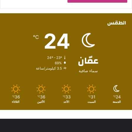
الطقس
24
℃
عمّان
24º - 23º
69%
3.5 كيلومتر/ساعة
سماء صافية
36
36
33
31
24
℃
℃
℃
℃
℃
الجمعة
السبت
الأحد
الأثنين
الثلاثاء