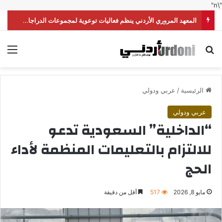
"\n"
المعهد المروري الأردني ينظم فعاليات توعوية لمجموعات الدراجات النارية
بحث عن
الق
الرئيسية
/
عربي ودولي
عربي ودولي
“الداخلية” السعودية تدعو
للالتزام بالتعليمات المنظمة لأداء
الحج
مايو 8, 2026
517
أقل من دقيقة