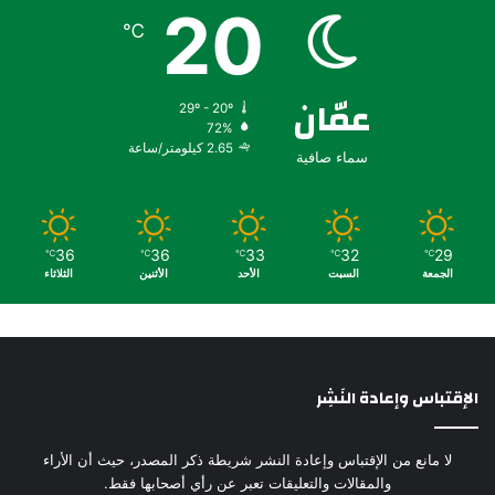
20
℃
عمّان
29º - 20º
72%
2.65 كيلومتر/ساعة
سماء صافية
36
36
33
32
29
℃
℃
℃
℃
℃
الجمعة
السبت
الأحد
الأثنين
الثلاثاء
الإقتباس وإعادة النَشِر
لا مانع من الإقتباس وإعادة النشر شريطة ذكر المصدر، حيث أن الأراء
والمقالات والتعليقات تعبر عن رأي أصحابها فقط.