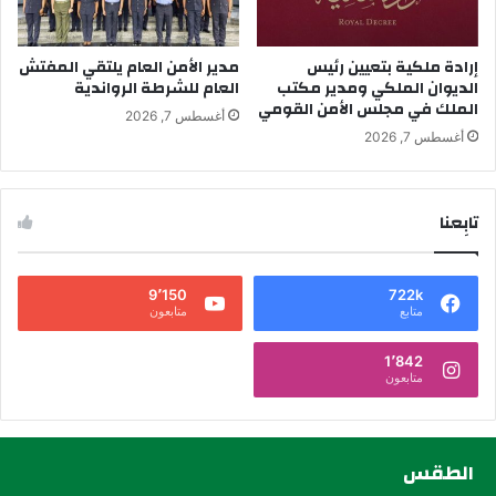
إرادة ملكية بتعيين رئيس
مدير الأمن العام يلتقي المفتش
الديوان الملكي ومدير مكتب
العام للشرطة الرواندية
الملك في مجلس الأمن القومي
أغسطس 7, 2026
أغسطس 7, 2026
تابِعنا
9٬150
722k
متابع
متابعون
1٬842
متابعون
الطقس