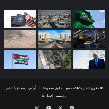
© حقوق النشر 2026، جميع الحقوق محفوظة | أُردُني - مِصداقِيةُ الخَبَر
الرئيسية
إتصل بنا
فيسبوك
‫X
‫YouTube
انستقرام