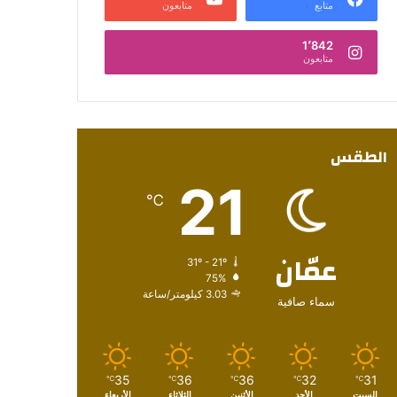
متابع
متابعون
1٬842
متابعون
الطقس
21
℃
عمّان
31º - 21º
75%
3.03 كيلومتر/ساعة
سماء صافية
35
36
36
32
31
℃
℃
℃
℃
℃
السبت
الأحد
الأثنين
الثلاثاء
الأربعاء