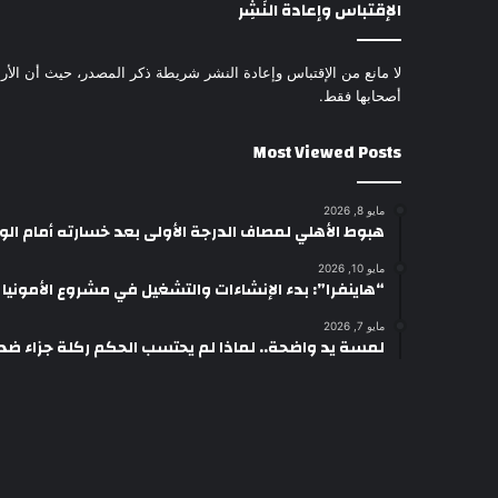
الإقتباس وإعادة النَشِر
لا مانع من الإقتباس وإعادة النشر شريطة ذكر المصدر، حيث أن الأرا
أصحابها فقط.
Most Viewed Posts
مايو 8, 2026
هبوط الأهلي لمصاف الدرجة الأولى بعد خسارته أمام ال
مايو 10, 2026
“هاينفرا”: بدء الإنشاءات والتشغيل في مشروع الأمونيا وال
مايو 7, 2026
لمسة يد واضحة.. لماذا لم يحتسب الحكم ركلة جزاء ضد