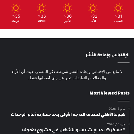
35
36
36
32
31
℃
℃
℃
℃
℃
السبت
الأحد
الأثنين
الثلاثاء
الأربعاء
الإقتباس وإعادة النَشِر
لا مانع من الإقتباس وإعادة النشر شريطة ذكر المصدر، حيث أن الأراء
والمقالات والتعليقات تعبر عن رأي أصحابها فقط.
Most Viewed Posts
مايو 8, 2026
هبوط الأهلي لمصاف الدرجة الأولى بعد خسارته أمام الوحدات
مايو 10, 2026
“هاينفرا”: بدء الإنشاءات والتشغيل في مشروع الأمونيا