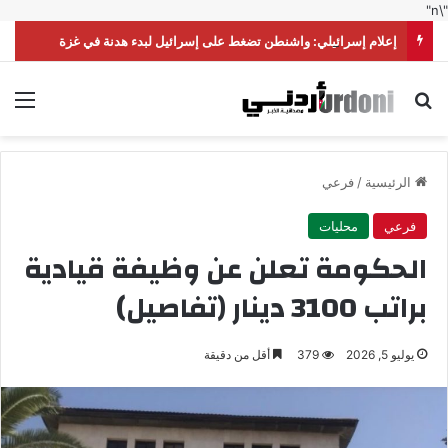
"\n"
إعلام إسرائيلي: واشنطن تضغط على إسرائيل لبدء هدنة في غزة
بحث عن
الق
الرئيسية
/
فرعي
فرعي
محليات
الحكومة تعلن عن وظيفة قيادية
براتب 3100 دينار (تفاصيل)
يوليو 5, 2026
379
أقل من دقيقة