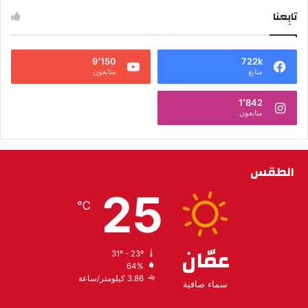
تابِعنا
9٬150
722k
متابع
متابعون
1٬842
متابعون
الطقس
25
℃
عمّان
31º - 23º
64%
3.86 كيلومتر/ساعة
سماء صافية