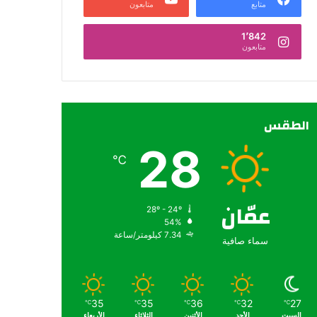
متابع
متابعون
1٬842
متابعون
الطقس
28
℃
عمّان
28º - 24º
54%
7.34 كيلومتر/ساعة
سماء صافية
35
35
36
32
27
℃
℃
℃
℃
℃
السبت
الأحد
الأثنين
الثلاثاء
الأربعاء