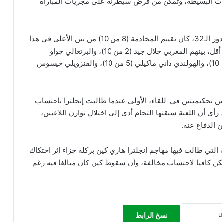
ات البسيطة، وتمكن من فرض سيطرته على مجريات المباراة
وبحسب تقييمات موقع “أرشيفو VAR” لحكام مباريات دور الـ32، كان تقييم المخادمة (8 من 10) من بين الأعلى في هذا
الدور، متقدما على عدد من الحكام الذين نالوا تقييمات أقل، بينهم المغربي جلال جيد (2 من 10)، والبرتغالي جواو
بينييرو (4 من 10)، والإيطالي ماوريتسيو مارياني (4 من 10)، والهولندي داني ماكيلي (5 من 10)، والفنزويلي خيسوس
ن تحكيميتين في اللقاء، الأولى عندما طالبت إنجلترا باحتساب
أى أن اللعبة سبقتها التحام أدى إلى اختلال توازن اللاعبين،
 الدفاع عنه.
 التي طالب فيها مهاجم إنجلترا هاري كين بركلة جزاء إثر احتكاك
كن كافيا لاحتساب مخالفة، وأن سقوط كين كان مبالغا فيه رغم
نسخ الرابط