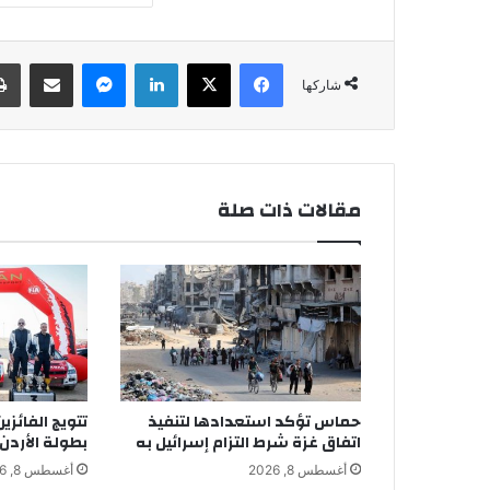
فيسبوك
‫X
لينكدإن
ماسنجر
مشاركة عبر البريد
شاركها
مقالات ذات صلة
حماس تؤكد استعدادها لتنفيذ
تتويج الفائزي
اتفاق غزة شرط التزام إسرائيل به
بطولة الأردن ل
أغسطس 8, 2026
أغسطس 8, 2026