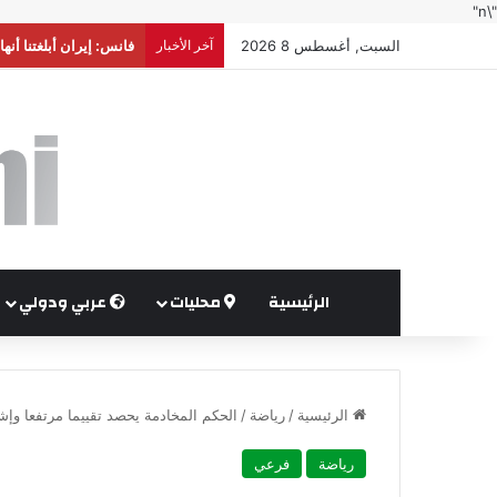
"\n"
السبت, أغسطس 8 2026
آخر الأخبار
أكثر من 148 ألف أسرة استفادت من المساعدات العينية والنقدية خلال النصف الأول من العام
الرئيسية
محليات
عربي ودولي
الرئيسية
/
رياضة
/
الحكم المخادمة يحصد تقييما مرتفعا وإشا
رياضة
فرعي