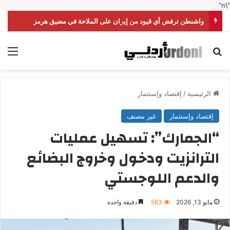
"\n"
واشنطن ترفض أي قيود من إيران على الملاحة في مضيق هرمز
بحث عن
الق
الرئيسية
/
إقتصاد وإستثمار
إقتصاد وإستثمار
غير مصنف
“الجمارك”: تسهيل عمليات
الترانزيت ودخول وخروج البضائع
والدعم اللوجستي
مايو 13, 2026
563
دقيقة واحدة