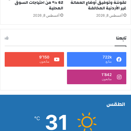
لقوننة وتوفيق أوضاع العمالة
62 % من احتياجات السوق
غير الأردنية المخالفة
المحلية
أغسطس 8, 2026
أغسطس 8, 2026
تابِعنا
9٬150
722k
متابع
متابعون
1٬842
متابعون
الطقس
31
℃