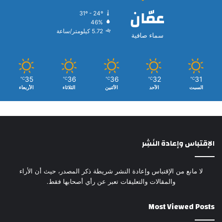
عمّان
31º - 24º
46%
5.72 كيلومتر/ساعة
سماء صافية
35
36
36
32
31
℃
℃
℃
℃
℃
السبت
الأحد
الأثنين
الثلاثاء
الأربعاء
الإقتباس وإعادة النَشِر
لا مانع من الإقتباس وإعادة النشر شريطة ذكر المصدر، حيث أن الأراء
والمقالات والتعليقات تعبر عن رأي أصحابها فقط.
Most Viewed Posts