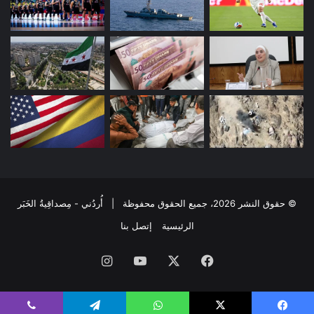
© حقوق النشر 2026، جميع الحقوق محفوظة | أُردُني - مِصداقِيةُ الخَبَر
الرئيسية
إتصل بنا
فيسبوك
‫X
‫YouTube
انستقرام