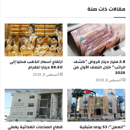
مقالات ذات صلة
2.8 مليار دينار قروض “كشف
ارتفاع أسعار الذهب محليا إلى
الراتب” خلال النصف الأول من
88.60 دينارا للغرام
2026
أغسطس 8, 2026
أغسطس 8, 2026
“العمل”: 53 يوما متبقية
قطاع الصناعات الغذائية يغطي