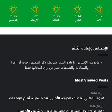
36
35
36
34
32
℃
℃
℃
℃
℃
الأحد
الأثنين
الثلاثاء
الأربعاء
الخميس
الإقتباس وإعادة النَشِر
لا مانع من الإقتباس وإعادة النشر شريطة ذكر المصدر، حيث أن الأراء
والمقالات والتعليقات تعبر عن رأي أصحابها فقط.
Most Viewed Posts
مايو 8, 2026
هبوط الأهلي لمصاف الدرجة الأولى بعد خسارته أمام الوحدات
مايو 10, 2026
“هاينفرا”: بدء الإنشاءات والتشغيل في مشروع الأمونيا