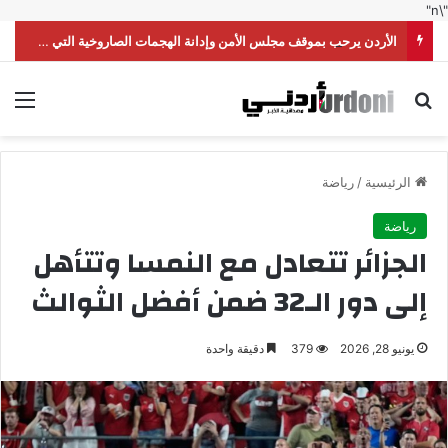
"\n"
الأردن يرحب بموقف مجلس الأمن وإدانة الهجمات الصاروخية التي شنّتها ميليشيا الحوثي على السعودية
بحث عن
الق
الرئيسية
/
رياضة
رياضة
الجزائر تتعادل مع النمسا وتتأهل
إلى دور الـ32 ضمن أفضل الثوالث
يونيو 28, 2026
379
دقيقة واحدة