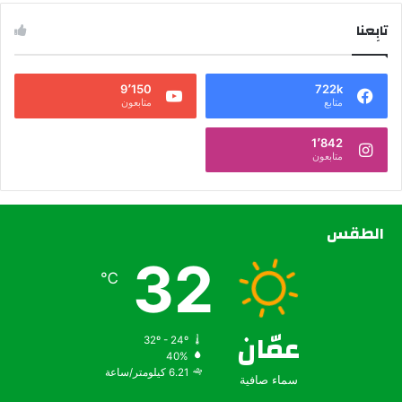
تابِعنا
9٬150
722k
متابع
متابعون
1٬842
متابعون
الطقس
32
℃
عمّان
32º - 24º
40%
6.21 كيلومتر/ساعة
سماء صافية