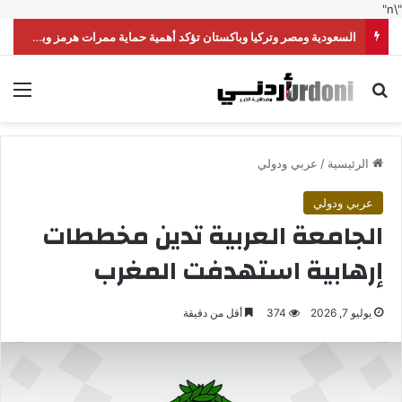
"\n"
السعودية ومصر وتركيا وباكستان تؤكد أهمية حماية ممرات هرمز وباب المندب
بحث عن
الق
الرئيسية
/
عربي ودولي
عربي ودولي
الجامعة العربية تدين مخططات
إرهابية استهدفت المغرب
يوليو 7, 2026
374
أقل من دقيقة