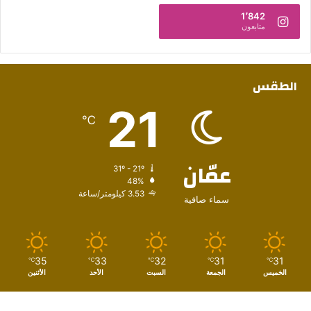
1٬842
متابعون
الطقس
21
℃
عمّان
31º - 21º
48%
3.53 كيلومتر/ساعة
سماء صافية
35
33
32
31
31
℃
℃
℃
℃
℃
الخميس
الجمعة
السبت
الأحد
الأثنين