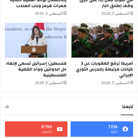
في جنوب لبنان ردًا على خرق
وباكستان تؤكد أهمية حماية
وقف إطلاق النار
ممرات هرمز وباب المندب
أغسطس 5, 2026
أغسطس 5, 2026
أمريكا ترفع العقوبات عن 3
فلسطين: إسرائيل تسعى لإنهاء
كيانات مرتبطة بالحرس الثوري
حل الدولتين ووأد القضية
الإيراني
الفلسطينية
أغسطس 5, 2026
أغسطس 5, 2026
تابِعنا
9٬150
722k
متابع
متابعون