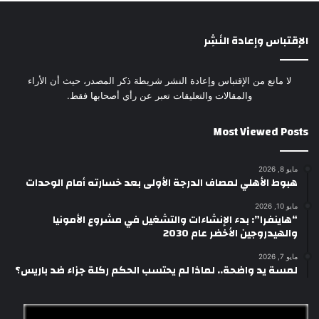
الإقتباس وإعادة النَشِر
لا مانع من الإقتباس وإعادة النشر شريطة ذكر المصدر، حيث أن الأراء
والمقالات والتعليقات تعبر عن رأي أصحابها فقط.
Most Viewed Posts
مايو 8, 2026
هبوط الأهلي لمصاف الدرجة الأولى بعد خسارته أمام الوحدات
مايو 10, 2026
“هاينفرا”: بدء الإنشاءات والتشغيل في مشروع الأمونيا
والهيدروجين الأخضر عام 2030
مايو 7, 2026
لمسة يد واضحة.. لماذا لم يحتسب الحكم ركلة جزاء ضد باريس؟