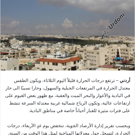
أردني
– ترتفع درجات الحرارة قليلاً اليوم الثلاثاء، ويكون الطقس
معتدل الحرارة في المرتفعات الجبلية والسهول، وحارا نسبيًا الى حار
في البادية والأغوار والبحر الميت والعقبة، مع ظهور بعض الغيوم على
ارتفاعات عالية، وتكون الرياح شمالية غربية معتدلة السرعة تنشط
على فترات مثيرة للغبار أحياناً خاصة في مناطق البادية.
وبحسب تقرير إدارة الأرصاد الجوية، تنخفض يوم غدٍ الأربعاء، درجات
الحرارة، لتسجل حول معدلاتها المناخية لمثل هذا الوقت من السنة،