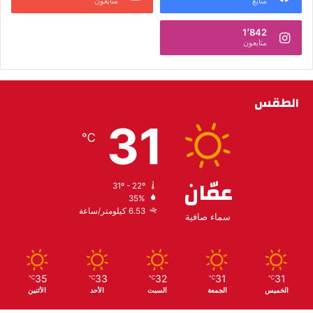
متابع
متابعون
1٬842
متابعون
الطقس
31
℃
عمّان
31º - 22º
35%
6.53 كيلومتر/ساعة
سماء صافية
35
33
32
31
31
℃
℃
℃
℃
℃
الخميس
الجمعة
السبت
الأحد
الأثنين