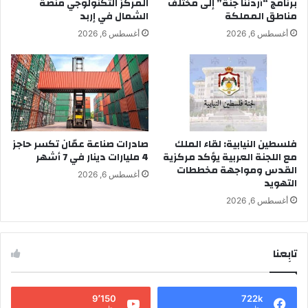
برنامج “أردننا جنة” إلى مختلف
المركز التكنولوجي منصة
مناطق المملكة
الشمال في إربد
أغسطس 6, 2026
أغسطس 6, 2026
فلسطين النيابية: لقاء الملك
صادرات صناعة عمّان تكسر حاجز
مع اللجنة العربية يؤكد مركزية
4 مليارات دينار في 7 أشهر
القدس ومواجهة مخططات
أغسطس 6, 2026
التهويد
أغسطس 6, 2026
تابِعنا
9٬150
722k