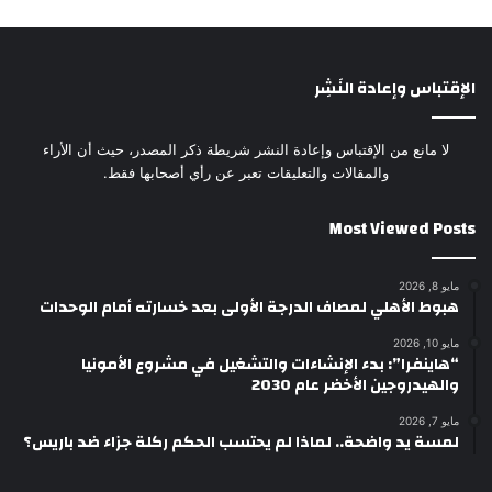
الإقتباس وإعادة النَشِر
لا مانع من الإقتباس وإعادة النشر شريطة ذكر المصدر، حيث أن الأراء
والمقالات والتعليقات تعبر عن رأي أصحابها فقط.
Most Viewed Posts
مايو 8, 2026
هبوط الأهلي لمصاف الدرجة الأولى بعد خسارته أمام الوحدات
مايو 10, 2026
“هاينفرا”: بدء الإنشاءات والتشغيل في مشروع الأمونيا
والهيدروجين الأخضر عام 2030
مايو 7, 2026
لمسة يد واضحة.. لماذا لم يحتسب الحكم ركلة جزاء ضد باريس؟