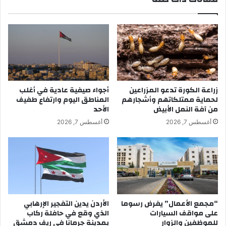
زراعة الكورة تدعو المزراعين
أجواء صيفية عادية في أغلب
لحماية ممتلكاتهم وأشجارهم
المناطق اليوم وارتفاع طفيف
من آفة النمل الأبيض
الأحد
أغسطس 7, 2026
أغسطس 7, 2026
“مجمع الأعمال” يفرض رسوما
الأردن يدين التفجير الإرهابي
على مواقف السيارات
الذي وقع في حافلة ركاب
للموظفين والزوار
بمدينة جرمانا في ريف دمشق