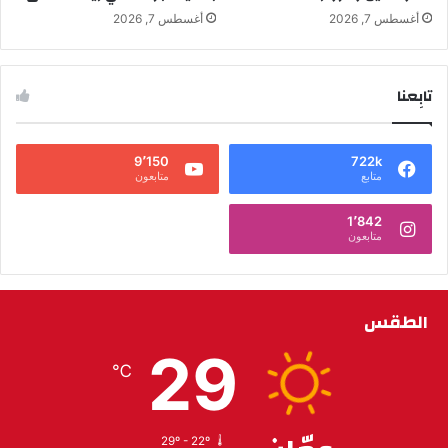
أغسطس 7, 2026
أغسطس 7, 2026
تابِعنا
9٬150
722k
متابع
متابعون
1٬842
متابعون
الطقس
29
℃
29º - 22º