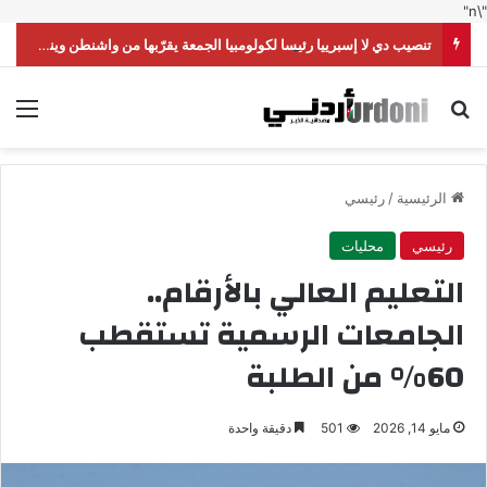
"\n"
تنصيب دي لا إسبرييا رئيسا لكولومبيا الجمعة يقرّبها من واشنطن وينقلها من اليسار إلى اليمين
بحث عن
الق
الرئيسية
/
رئيسي
رئيسي
محليات
التعليم العالي بالأرقام..
الجامعات الرسمية تستقطب
60% من الطلبة
مايو 14, 2026
501
دقيقة واحدة