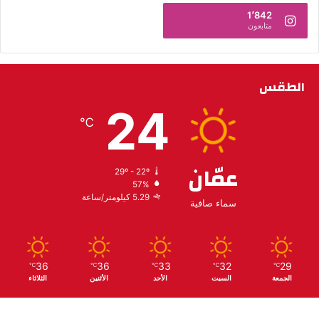
1٬842
متابعون
الطقس
24
℃
عمّان
29º - 22º
57%
5.29 كيلومتر/ساعة
سماء صافية
36
36
33
32
29
℃
℃
℃
℃
℃
الجمعة
السبت
الأحد
الأثنين
الثلاثاء