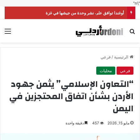
"\n"
أوغندا توافق على نشر وحدة من جيشها في غزة
بحث عن
الق
الرئيسية
/
فرعي
فرعي
محليات
“التعاون الإسلامي” يثمن جهود
الأردن بشأن اتفاق المحتجزين في
اليمن
مايو 15, 2026
457
دقيقة واحدة