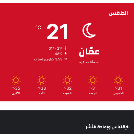
الطقس
21
℃
عمّان
31º - 21º
48%
3.53 كيلومتر/ساعة
سماء صافية
35
33
32
31
31
℃
℃
℃
℃
℃
الخميس
الجمعة
السبت
الأحد
الأثنين
الإقتباس وإعادة النَشِر