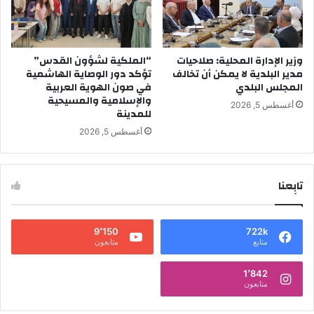
وزير الإدارة المحلية: صلاحيات
“الملكية لشؤون القدس”
مدير البلدية لا يمكن أن تخالف
تؤكد دور الوصاية الهاشمية
المجلس البلدي
في صون الهوية العربية
والإسلامية والمسيحية
أغسطس 5, 2026
للمدينة
أغسطس 5, 2026
تابِعنا
9٬150
722k
متابع
متابعون
1٬842
متابعون