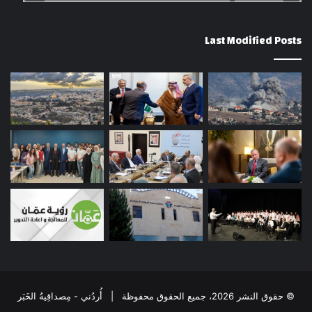
Last Modified Posts
© حقوق النشر 2026، جميع الحقوق محفوظة | أُردُني - مِصداقِيةُ الخَبَر