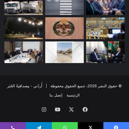
© حقوق النشر 2026، جميع الحقوق محفوظة | أُردُني - مِصداقِيةُ الخَبَر
الرئيسية
إتصل بنا
فيسبوك
‫X
‫YouTube
انستقرام