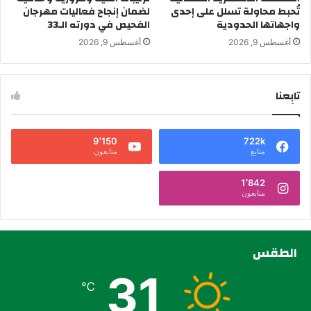
تُحبط محاولة تسلل على إحدى
لضمان إنجاح فعاليات مهرجان
واجهاتها الحدودية
الفحيص في دورته الـ33
أغسطس 9, 2026
أغسطس 9, 2026
تابِعنا
9٬150
722k
متابع
متابعون
1٬842
متابعون
الطقس
31
℃