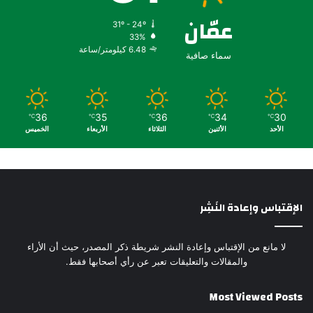
عمّان
31º - 24º
33%
6.48 كيلومتر/ساعة
سماء صافية
36
35
36
34
30
℃
℃
℃
℃
℃
الأحد
الأثنين
الثلاثاء
الأربعاء
الخميس
الإقتباس وإعادة النَشِر
لا مانع من الإقتباس وإعادة النشر شريطة ذكر المصدر، حيث أن الأراء
والمقالات والتعليقات تعبر عن رأي أصحابها فقط.
Most Viewed Posts