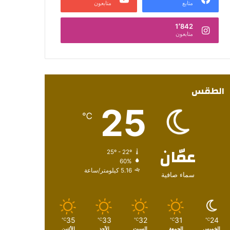
متابع
متابعون
1٬842
متابعون
الطقس
25
℃
عمّان
25º - 22º
60%
5.16 كيلومتر/ساعة
سماء صافية
35
33
32
31
24
℃
℃
℃
℃
℃
الخميس
الجمعة
السبت
الأحد
الأثنين