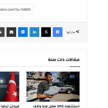
فيسبوك
‫X
لينكدإن
ماسنجر
مشاركة عبر البريد
شاركها
مقالات ذات صلة
استشهاد 300 طفل منذ وقف
فيدان: تركيا