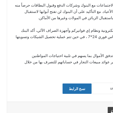
الاجتماعات مع البنوك وشركات الدفع وقبول البطاقات حرصاً منه
عياد. مع التأكيد على أن البنوك لن تفتح أبوابها لاستقبال
باستقبال الزبائن في المولات وغيرها من الأماكن.
رونية ونظام إي فواتيركم وأجهزة الصراف الآلي، أكد البنك
المركزي الأردني بأن هذه الأنظمة تبقى عاملة على أساس فوري 24*7 ، في حين تتم عملية تحصيل الشيكات وتسويتها
فق الأموال بما يسهم في تلبية احتياجات المواطنين
ير عوائد مبيعات التجار في حساباتهم للتصرف بها من خلال
نسخ الرابط
طباعة