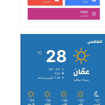
متابع
متابعون
1٬842
متابعون
الطقس
28
℃
عمّان
28º - 24º
54%
7.34 كيلومتر/ساعة
سماء صافية
35
35
36
32
27
℃
℃
℃
℃
℃
السبت
الأحد
الأثنين
الثلاثاء
الأربعاء