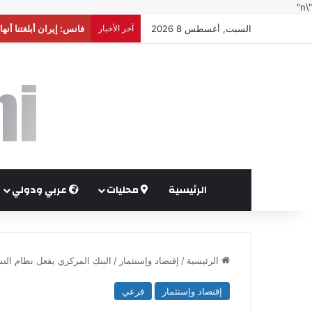
"\n"
السبت, أغسطس 8 2026
آخر الأخبار
أكثر من 148 ألف أسرة استفادت من المساعدات العينية والنقدية خلال النصف الأول من العام
الرئيسية
محليات
عربي ودولي
الرئيسية
/
إقتصاد وإستثمار
/
البنك المركزي يفعل نظام التس
إقتصاد وإستثمار
فرعي