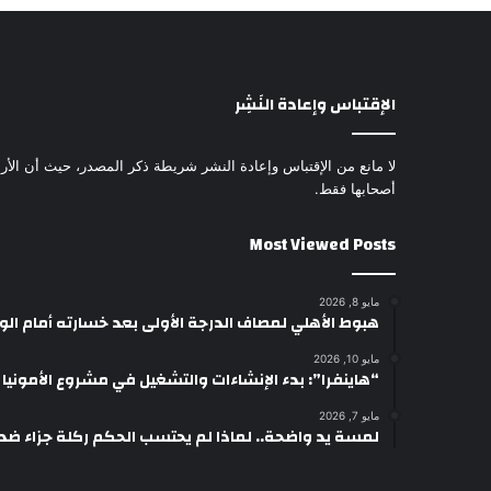
الإقتباس وإعادة النَشِر
لا مانع من الإقتباس وإعادة النشر شريطة ذكر المصدر، حيث أن الأرا
أصحابها فقط.
Most Viewed Posts
مايو 8, 2026
هبوط الأهلي لمصاف الدرجة الأولى بعد خسارته أمام ال
مايو 10, 2026
“هاينفرا”: بدء الإنشاءات والتشغيل في مشروع الأمونيا وال
مايو 7, 2026
لمسة يد واضحة.. لماذا لم يحتسب الحكم ركلة جزاء ضد