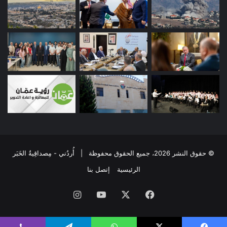
© حقوق النشر 2026، جميع الحقوق محفوظة | أُردُني - مِصداقِيةُ الخَبَر
الرئيسية
إتصل بنا
فيسبوك
‫X
‫YouTube
انستقرام