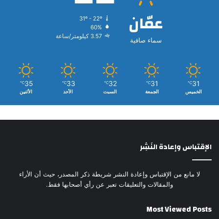
عمّان
31º - 22º
60%
3.57 كيلومتر/ساعة
سماء صافية
35
33
32
31
31
℃
℃
℃
℃
℃
الخميس
الجمعة
السبت
الأحد
الأثنين
الإقتباس وإعادة النَشِر
لا مانع من الإقتباس وإعادة النشر شريطة ذكر المصدر، حيث أن الأراء
والمقالات والتعليقات تعبر عن رأي أصحابها فقط.
Most Viewed Posts