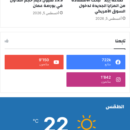
“صناعة إربد” تبحث الاستفادة
15.5 مليون دينار حجم التداول
من المزايا الجديدة لدخول
في بورصة عمان
السوق الأمريكي
أغسطس 5, 2026
أغسطس 5, 2026
تابِعنا
9٬150
722k
متابع
متابعون
1٬842
متابعون
الطقس
22
℃