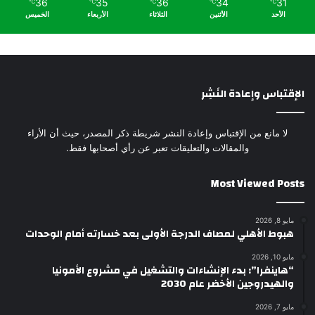
36
35
36
34
31
℃
℃
℃
℃
℃
الأحد
الأثنين
الثلاثاء
الأربعاء
الخميس
الإقتباس وإعادة النَشِر
لا مانع من الإقتباس وإعادة النشر شريطة ذكر المصدر، حيث أن الأراء
والمقالات والتعليقات تعبر عن رأي أصحابها فقط.
Most Viewed Posts
مايو 8, 2026
هبوط الأهلي لمصاف الدرجة الأولى بعد خسارته أمام الوحدات
مايو 10, 2026
“هاينفرا”: بدء الإنشاءات والتشغيل في مشروع الأمونيا
والهيدروجين الأخضر عام 2030
مايو 7, 2026