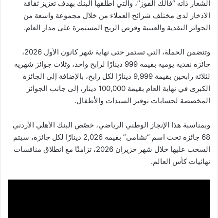
الشعار ذاته “فالك الفوز”، والتي أطلقها البنك بهدف تعزيز ثقافة
الادخار لدى مختلف شرائح العملاء من خلال مجموعة واسعة من
الجوائز النقدية والعينية وفرص الربح المستمرة على مدار العام.
وتتضمن الحملة، التي تستمر حتى نهاية شهر كانون الأول 2026،
جائزة نقدية يومية بقيمة 999 دينارًا لرابح واحد، وثلاث جوائز شهرية
لثلاثة رابحين بقيمة 9,999 دينارًا لكل رابح، بالإضافة إلى الجائزة
الكبرى في نهاية العام بقيمة 100,000 دينار، إلى جانب الجوائز
المخصصة لحسابات توفير السيدات والأطفال.
وبمناسبة هذا الإنجاز الوطني الرياضي، خصّص البنك الأهلي الأردني
68 جائزة تحت اسم “نشامى” بقيمة 2,026 دينارًا لكل جائزة، سيتم
السحب عليها خلال شهر حزيران 2026، تزامنًا مع انطلاق منافسات
نهائيات كأس العالم.