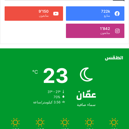
9٬150
722k
متابع
متابعون
1٬842
متابعون
الطقس
23
℃
عمّان
31º - 21º
70%
3.56 كيلومتر/ساعة
سماء صافية