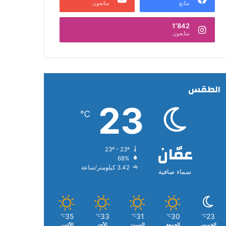
متابع
متابعون
1٬842
متابعون
الطقس
23
℃
عمّان
23º - 23º
68%
3.42 كيلومتر/ساعة
سماء صافية
35
33
31
30
23
℃
℃
℃
℃
℃
الخميس
الجمعة
السبت
الأحد
الأثنين