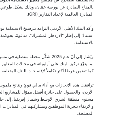
بالمناخ الصادرة عن بورصة عمّان، وذلك بشكل طوعي قبل
المبادرة العالمية لإعداد التقارير (GRI).
وأكد البنك الأهلي الأردني التزامه بترسيخ الاستدامة ب
استنادًا إلى إطار “الازدهار المشترك”، مدعومًا بحوكمة
بالاستدامة.
ويُشار إلى أنّ عام 2025 شكّل محطة م
بما يعزّز تركيز البنك على أولوياته في مجالات المعايير 
كما تضمن عرضًا أكثر تكاملاً لإفصاحات البنك المتعلقة بـ ESG، بما يشمل شركاته التابعة وفرعه في قبر
ترافقت هذه الإنجازات مع أداء مالي قويّ ونتائج ملم
مستوى منطقة الشرق الأوسط وشمال إفريقيا، إلى جانب 
والارتقاء بتجربة الموظفين ومشاركتهم في المبادرات 
المصلحة.