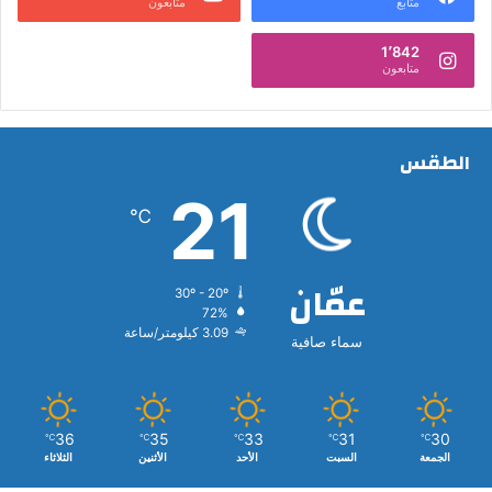
متابع
متابعون
1٬842
متابعون
الطقس
21
℃
عمّان
30º - 20º
72%
3.09 كيلومتر/ساعة
سماء صافية
36
35
33
31
30
℃
℃
℃
℃
℃
الجمعة
السبت
الأحد
الأثنين
الثلاثاء