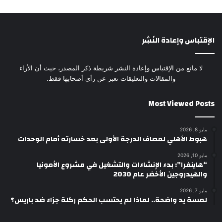
الإقتباس وإعادة النَشِر
لا مانع من الإقتباس وإعادة النشر شريطة ذكر المصدر، حيث أن الأراء
والمقالات والتعليقات تعبر عن رأي أصحابها فقط.
Most Viewed Posts
مايو 8, 2026
هبوط الأهلي لمصاف الدرجة الأولى بعد خسارته أمام الوحدات
مايو 10, 2026
“هاينفرا”: بدء الإنشاءات والتشغيل في مشروع الأمونيا
والهيدروجين الأخضر عام 2030
مايو 7, 2026
لمسة يد واضحة.. لماذا لم يحتسب الحكم ركلة جزاء ضد باريس؟