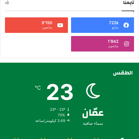
تابِعنا
9٬150
722k
متابع
متابعون
1٬842
متابعون
الطقس
23
℃
عمّان
23º - 23º
70%
3.49 كيلومتر/ساعة
سماء صافية