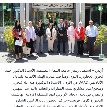
أردني
– استقبل رئيس جامعة البلقاء التطبيقية الأستاذ الدكتور أحمد
فخري العجلوني، اليوم، وفداً ضم مديرة الهيئة الألمانية للتبادل
الأكاديمي DAAD في الأردن الأستاذة الدكتورة هبة الله فتحي،
وملحق/مدير مشاريع تنمية المهارات والتعليم والتدريب المهني
والتقني في بعثة الاتحاد الأوروبي لدى المملكة الأردنية الهاشمية
الدكتورة كارمن فويجت-جراف، بحضور نائب الرئيس للشؤون
الأكاديمية الأستاذ الدكتور زيد العنبر، وذلك لبحث فرص التعاون