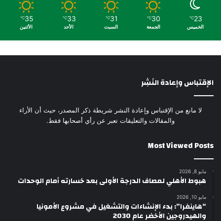
35
33
31
30
23
℃
℃
℃
℃
℃
الخميس
الجمعة
السبت
الأحد
الأثنين
الإقتباس وإعادة النَشِر
لا مانع من الإقتباس وإعادة النشر شريطة ذكر المصدر، حيث أن الأراء
والمقالات والتعليقات تعبر عن رأي أصحابها فقط.
Most Viewed Posts
مايو 8, 2026
هبوط الأهلي لمصاف الدرجة الأولى بعد خسارته أمام الوحدات
مايو 10, 2026
“هاينفرا”: بدء الإنشاءات والتشغيل في مشروع الأمونيا
والهيدروجين الأخضر عام 2030