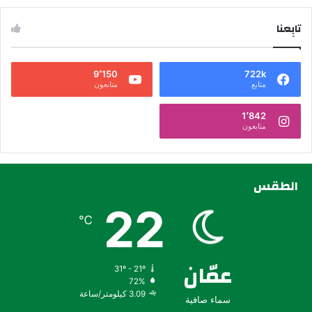
تابِعنا
9٬150
722k
متابع
متابعون
1٬842
متابعون
الطقس
22
℃
عمّان
31º - 21º
72%
3.09 كيلومتر/ساعة
سماء صافية