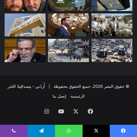
© حقوق النشر 2026، جميع الحقوق محفوظة | أُردُني - مِصداقِيةُ الخَبَر
الرئيسية
إتصل بنا
فيسبوك
‫X
‫YouTube
انستقرام