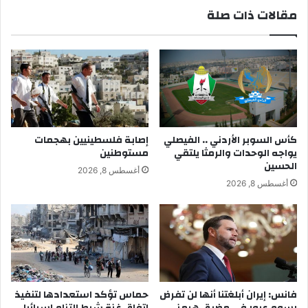
مقالات ذات صلة
كأس السوبر الأردني .. الفيصلي
إصابة فلسطينيين بهجمات
يواجه الوحدات والرمثا يلتقي
مستوطنين
الحسين
أغسطس 8, 2026
أغسطس 8, 2026
فانس: إيران أبلغتنا أنها لن تفرض
حماس تؤكد استعدادها لتنفيذ
رسوم عبور في مضيق هرمز
اتفاق غزة شرط التزام إسرائيل