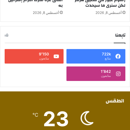
لكن سنرى ما سيحدث
به
أغسطس 8, 2026
أغسطس 8, 2026
تابِعنا
9٬150
722k
متابع
متابعون
1٬842
متابعون
الطقس
23
℃