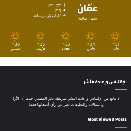
عمّان
31º - 22º
71%
3.42 كيلومتر/ساعة
سماء صافية
36
35
36
34
31
℃
℃
℃
℃
℃
الأحد
الأثنين
الثلاثاء
الأربعاء
الخميس
الإقتباس وإعادة النَشِر
لا مانع من الإقتباس وإعادة النشر شريطة ذكر المصدر، حيث أن الأراء
والمقالات والتعليقات تعبر عن رأي أصحابها فقط.
Most Viewed Posts