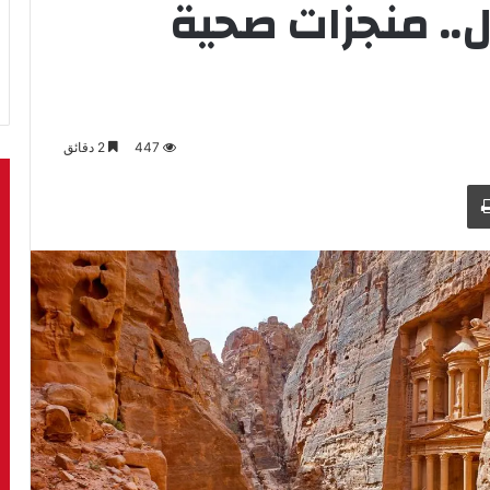
ال.. منجزات صحية
447
2 دقائق
طباعة