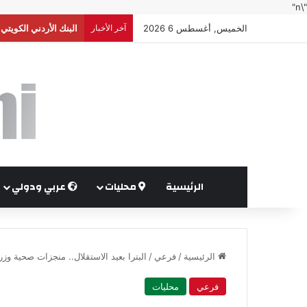
"\n"
الخميس, أغسطس 6 2026
آخر الأخبار
البنك الأردني الكويت
الرئيسية
محليات
عربي ودولي
الرئيسية
/
فرعي
/
البترا بعيد الاستقلال.. منجزات صحية وزر
فرعي
محليات