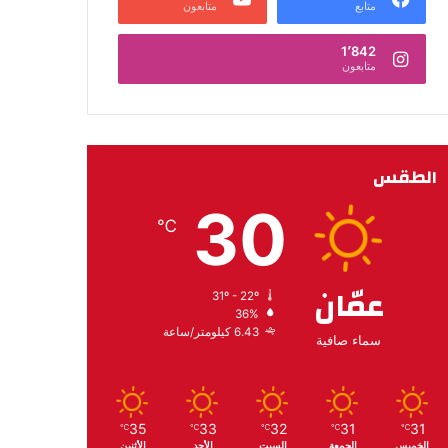
متابع
متابعون
1٬842
متابعون
الطقس
30
℃
عمّان
31º - 22º
36%
6.43 كيلومتر/ساعة
سماء صافية
35
33
32
31
31
℃
℃
℃
℃
℃
الخميس
الجمعة
السبت
الأحد
الأثنين