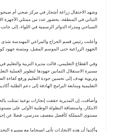
وشهد الاحتفال زراعة أشجار في مركز صحي أم صيحون، 
النباتي في المنطقة، بحضور عدد من ممثلي الأجهزة الأ
السياحي ومدراء الدوائر الرسمية في اللواء، إلى جانب 
وأعلنت رئيس قسم الحراج والمراعي المهندسة شذى النو
الجهود الزراعية حتى الموسم المقبل، ومثمنة جهود كواد
وفي القطاع التعليمي، قالت مديرة التربية والتعليم في 
مسيرة الاستقلال الثمانين جهودها لتطوير العملية التعليم
وتربوية تهدف إلى تحسين جودة التعليم ورفع كفاءة الطل
التعليمية ومتابعة البرامج الهادفة إلى دعم الطلبة أكاديم
وأضافت، إن المديرية حققت إنجازات نوعية تمثلت بالحص
الابتكار، واستضافة البطولة الوطنية الأولى على مستوى
مستوى المملكة كأفضل مقصف مدرسي، فضلا عن إحراز 
وأكدوا أن هذه الإنجازات تأتي انسجاما مع مسيرة الت