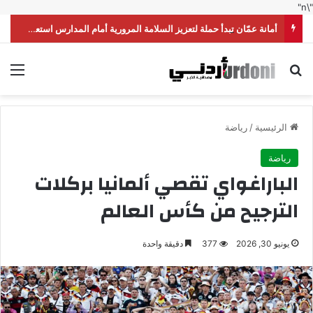
"\n"
أمانة عمّان تبدأ حملة لتعزيز السلامة المرورية أمام المدارس استعداداً للموسم الدراسي
بحث عن
الق
الرئيسية
/
رياضة
رياضة
الباراغواي تقصي ألمانيا بركلات
الترجيح من كأس العالم
يونيو 30, 2026
377
دقيقة واحدة