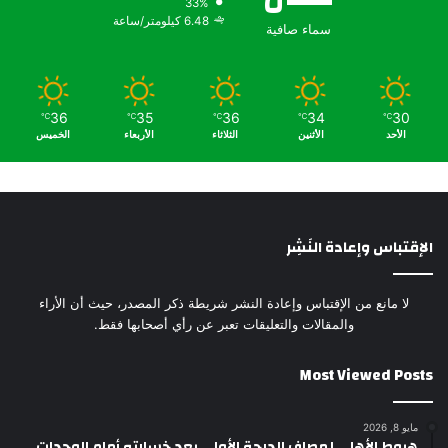
33%
6.48 كيلومتر/ساعة
سماء صافية
36
35
36
34
30
℃
℃
℃
℃
℃
الأحد
الأثنين
الثلاثاء
الأربعاء
الخميس
الإقتباس وإعادة النَشِر
لا مانع من الإقتباس وإعادة النشر شريطة ذكر المصدر، حيث أن الأراء
والمقالات والتعليقات تعبر عن رأي أصحابها فقط.
Most Viewed Posts
مايو 8, 2026
هبوط الأهلي لمصاف الدرجة الأولى بعد خسارته أمام الوحدات