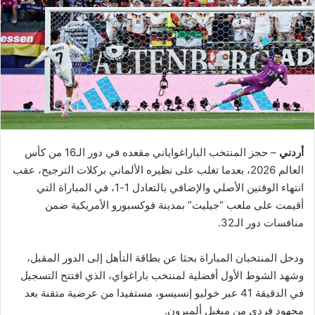
أردني
– حجز المنتخب الباراغواياني مقعده في دور الـ16 من كأس
العالم 2026، بعدما تغلب على نظيره الألماني بركلات الترجيح، عقب
انتهاء الوقتين الأصلي والإضافي بالتعادل 1-1، في المباراة التي
أقيمت على ملعب “جيليت” بمدينة فوكسبورو الأمريكية ضمن
منافسات دور الـ32.
ودخل المنتخبان المباراة بحثا عن بطاقة التأهل إلى الدور المقبل،
وشهد الشوط الأول أفضلية لمنتخب باراغواي، الذي افتتح التسجيل
في الدقيقة 41 عبر خوليو إنسيسو، مستفيدا من عرضية متقنة بعد
مجهود فردي من ميغيل ألميرون.