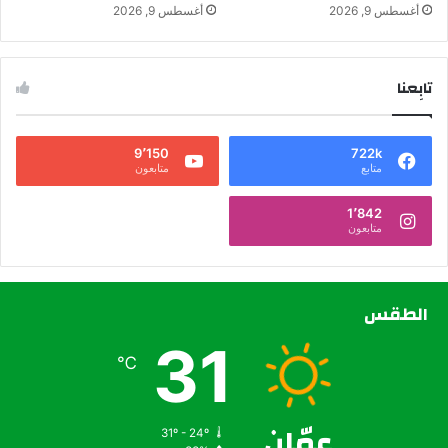
أغسطس 9, 2026
أغسطس 9, 2026
تابِعنا
9٬150
722k
متابع
متابعون
1٬842
متابعون
الطقس
31
℃
عمّان
31º - 24º