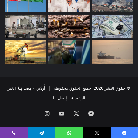
© حقوق النشر 2026، جميع الحقوق محفوظة | أُردُني - مِصداقِيةُ الخَبَر
الرئيسية
إتصل بنا
فيسبوك
‫X
‫YouTube
انستقرام