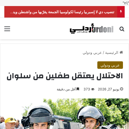
"\n"
تنصيب دي لا إسبرييا رئيسا لكولومبيا الجمعة يقرّبها من واشنطن وينقلها من اليسار إلى اليمين
بحث عن
الق
الرئيسية
/
عربي ودولي
عربي ودولي
الاحتلال يعتقل طفلين من سلوان
يونيو 27, 2026
373
أقل من دقيقة