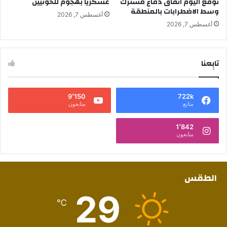
توقع اليوم اتفاق دفاع مشترك
عسكريا بهجوم للحوثيين
وسط الاضطرابات بالمنطقة
أغسطس 7, 2026
أغسطس 7, 2026
تابِعنا
9٬150
722k
متابع
متابعون
1٬842
متابعون
الطقس
29
℃