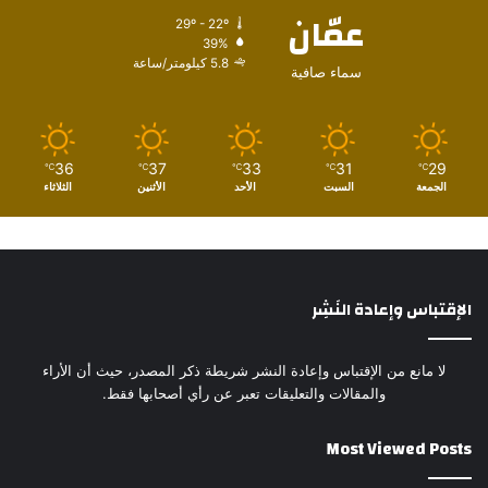
عمّان
29º - 22º
39%
5.8 كيلومتر/ساعة
سماء صافية
36
37
33
31
29
℃
℃
℃
℃
℃
الجمعة
السبت
الأحد
الأثنين
الثلاثاء
الإقتباس وإعادة النَشِر
لا مانع من الإقتباس وإعادة النشر شريطة ذكر المصدر، حيث أن الأراء
والمقالات والتعليقات تعبر عن رأي أصحابها فقط.
Most Viewed Posts